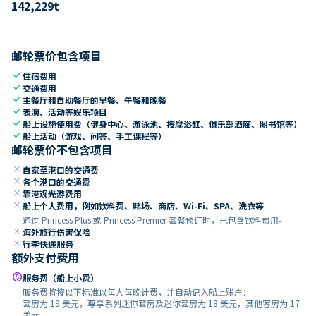
142,229
t
邮轮票价包含项目
check
住宿费用
check
交通费用
check
主餐厅和自助餐厅的早餐、午餐和晚餐
check
表演、活动等娱乐项目
check
船上设施使用费（健身中心、游泳池、按摩浴缸、俱乐部酒廊、图书馆等）
check
船上活动（游戏、问答、手工课程等）
邮轮票价不包含项目
close
自家至港口的交通费
close
各个港口的交通费
close
靠港观光游费用
close
船上个人费用，例如饮料费、赌场、商店、Wi-Fi、SPA、洗衣等
通过 Princess Plus 或 Princess Premier 套餐预订时，已包含饮料费用。
close
海外旅行伤害保险
close
行李快递服务
额外支付费用
paid
服务费（船上小费）
服务费将按以下标准以每人每晚计费，并自动记入船上账户：
套房为 19 美元，尊享系列迷你套房及迷你套房为 18 美元，其他客房为 17
美元。