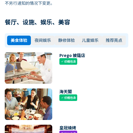
不另行通知的情况下变更。
餐厅、设施、娱乐、美容
美食体验
夜间娱乐
静修体验
儿童娱乐
推荐亮点
Prego 披薩店
价格包含
check
海天閣
价格包含
check
皇冠燒烤