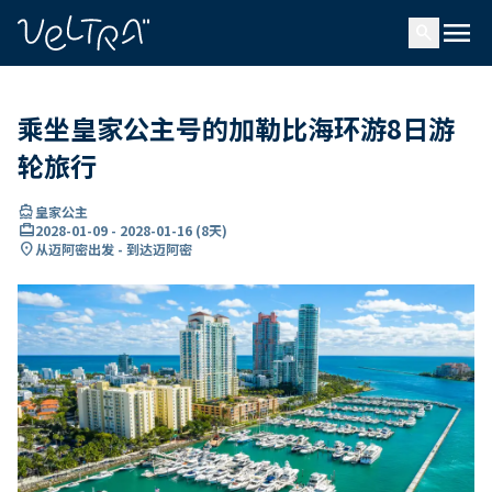
ading...
载
menu
…
search
乘坐皇家公主号的加勒比海环游8日游
轮旅行
directions_boat
皇家公主
card_travel
2028-01-09
-
2028-01-16
(
8天
)
location_on
从迈阿密出发 - 到达迈阿密