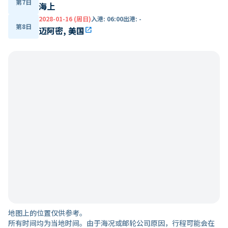
第7日
海上
2028-01-16 (周日)
入港
:
06:00
出港
:
-
第8日
迈阿密, 美国
open_in_new
地图上的位置仅供参考。
所有时间均为当地时间。由于海况或邮轮公司原因，行程可能会在