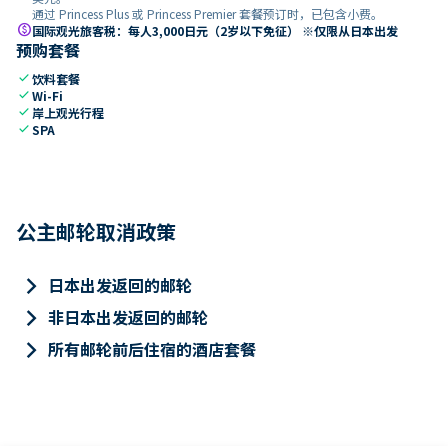
通过 Princess Plus 或 Princess Premier 套餐预订时，已包含小费。
paid
国际观光旅客税：每人3,000日元（2岁以下免征） ※仅限从日本出发
预购套餐
check
饮料套餐
check
Wi-Fi
check
岸上观光行程
check
SPA
公主邮轮取消政策
keyboard_arrow_right
日本出发返回的邮轮
keyboard_arrow_right
非日本出发返回的邮轮
keyboard_arrow_right
所有邮轮前后住宿的酒店套餐