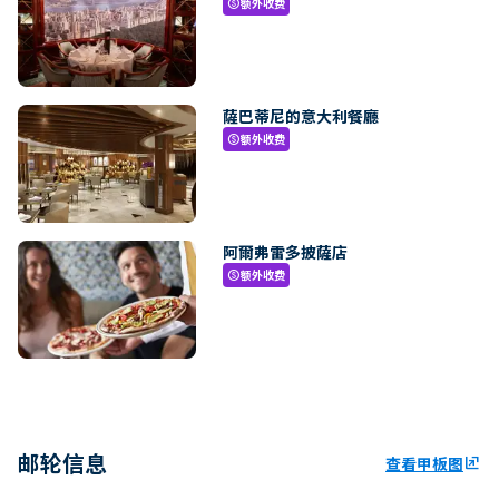
额外收费
paid
薩巴蒂尼的意大利餐廳
额外收费
paid
阿爾弗雷多披薩店
额外收费
paid
邮轮信息
查看甲板图
ungroup