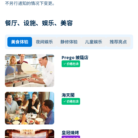
不另行通知的情况下变更。
餐厅、设施、娱乐、美容
美食体验
夜间娱乐
静修体验
儿童娱乐
推荐亮点
Prego 披薩店
价格包含
check
海天閣
价格包含
check
皇冠燒烤