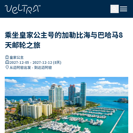
ading...
载
menu
…
search
乘坐皇家公主号的加勒比海与巴哈马8
天邮轮之旅
directions_boat
皇家公主
card_travel
2027-12-05
-
2027-12-12
(
8天
)
location_on
从迈阿密出发 - 到达迈阿密