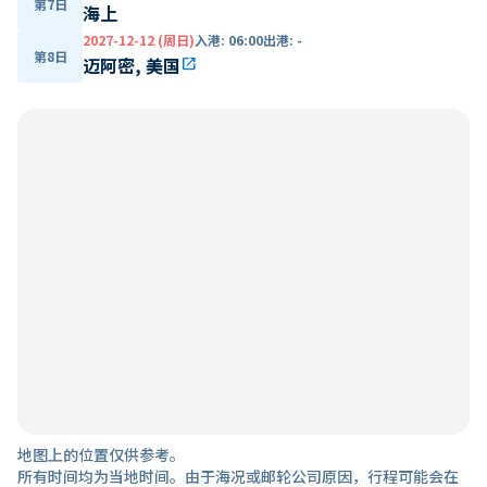
第7日
海上
2027-12-12 (周日)
入港
:
06:00
出港
:
-
第8日
迈阿密, 美国
open_in_new
地图上的位置仅供参考。
所有时间均为当地时间。由于海况或邮轮公司原因，行程可能会在