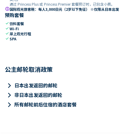
通过 Princess Plus 或 Princess Premier 套餐预订时，已包含小费。
paid
国际观光旅客税：每人3,000日元（2岁以下免征） ※仅限从日本出发
预购套餐
check
饮料套餐
check
Wi-Fi
check
岸上观光行程
check
SPA
公主邮轮取消政策
keyboard_arrow_right
日本出发返回的邮轮
keyboard_arrow_right
非日本出发返回的邮轮
keyboard_arrow_right
所有邮轮前后住宿的酒店套餐