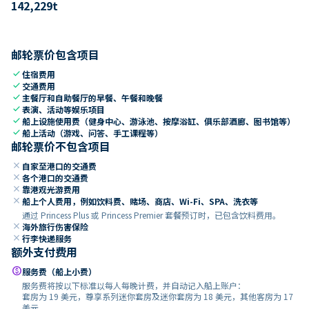
142,229
t
邮轮票价包含项目
check
住宿费用
check
交通费用
check
主餐厅和自助餐厅的早餐、午餐和晚餐
check
表演、活动等娱乐项目
check
船上设施使用费（健身中心、游泳池、按摩浴缸、俱乐部酒廊、图书馆等）
check
船上活动（游戏、问答、手工课程等）
邮轮票价不包含项目
close
自家至港口的交通费
close
各个港口的交通费
close
靠港观光游费用
close
船上个人费用，例如饮料费、赌场、商店、Wi-Fi、SPA、洗衣等
通过 Princess Plus 或 Princess Premier 套餐预订时，已包含饮料费用。
close
海外旅行伤害保险
close
行李快递服务
额外支付费用
paid
服务费（船上小费）
服务费将按以下标准以每人每晚计费，并自动记入船上账户：
套房为 19 美元，尊享系列迷你套房及迷你套房为 18 美元，其他客房为 17
美元。