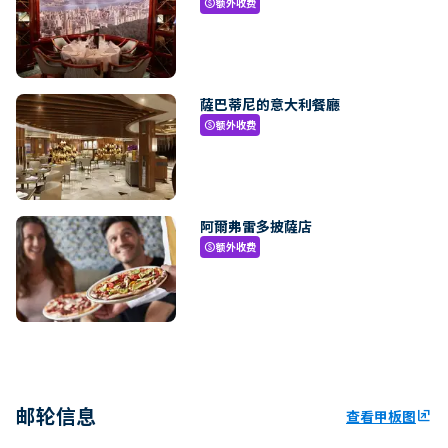
额外收费
paid
薩巴蒂尼的意大利餐廳
额外收费
paid
阿爾弗雷多披薩店
额外收费
paid
邮轮信息
查看甲板图
ungroup