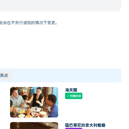
能会在不另行通知的情况下变更。
亮点
海天閣
价格包含
check
薩巴蒂尼的意大利餐廳