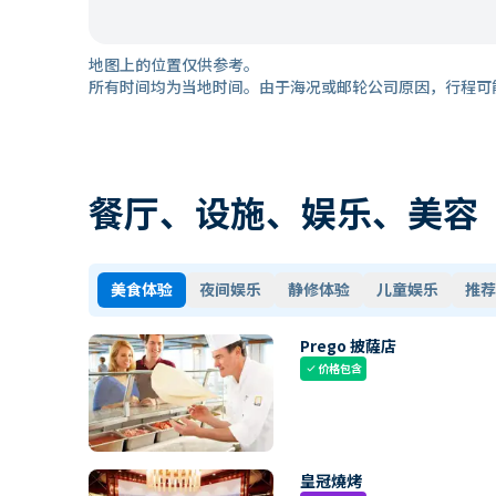
地图上的位置仅供参考。
所有时间均为当地时间。由于海况或邮轮公司原因，行程可
餐厅、设施、娱乐、美容
美食体验
夜间娱乐
静修体验
儿童娱乐
推荐
Prego 披薩店
价格包含
check
皇冠燒烤