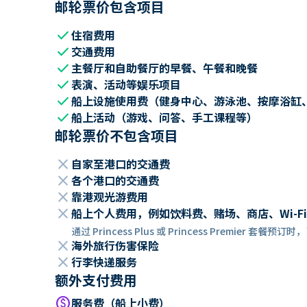
邮轮票价包含项目
check
住宿费用
check
交通费用
check
主餐厅和自助餐厅的早餐、午餐和晚餐
check
表演、活动等娱乐项目
check
船上设施使用费（健身中心、游泳池、按摩浴缸
check
船上活动（游戏、问答、手工课程等）
邮轮票价不包含项目
close
自家至港口的交通费
close
各个港口的交通费
close
靠港观光游费用
close
船上个人费用，例如饮料费、赌场、商店、Wi-Fi
通过 Princess Plus 或 Princess Premier 套
close
海外旅行伤害保险
close
行李快递服务
额外支付费用
paid
服务费（船上小费）