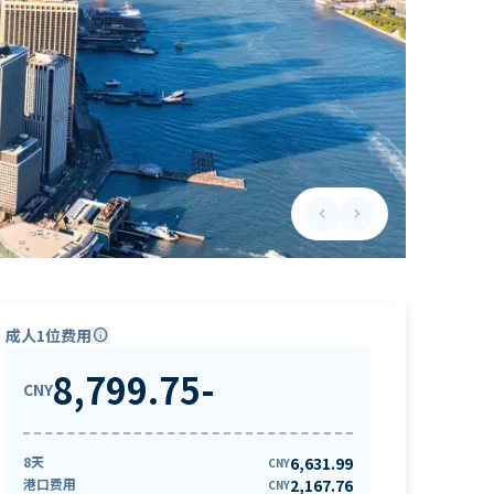
keyboard_arrow_left
keyboard_arrow_right
Previous slide
Next slide
成人1位费用
info
8,799.75
-
CNY
8天
6,631.99
CNY
港口费用
2,167.76
CNY