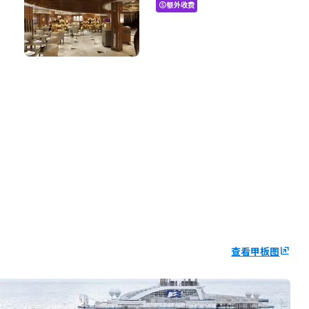
额外收费
paid
查看甲板图
ungroup