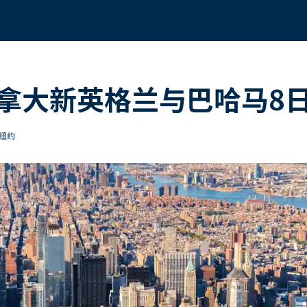
拿大新英格兰与巴哈马8
达纽约