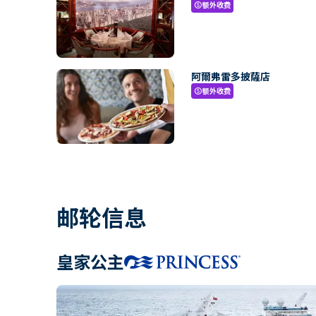
额外收费
paid
阿爾弗雷多披薩店
额外收费
paid
邮轮信息
皇家公主