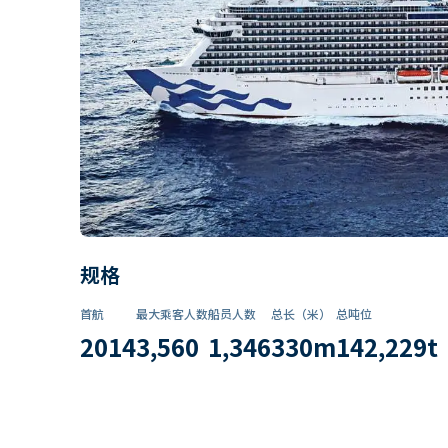
规格
首航
最大乘客人数
船员人数
总长（米）
总吨位
2014
3,560
1,346
330
m
142,229
t