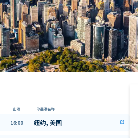
出港
停靠港名称
纽约, 美国
16:00
open_in_new