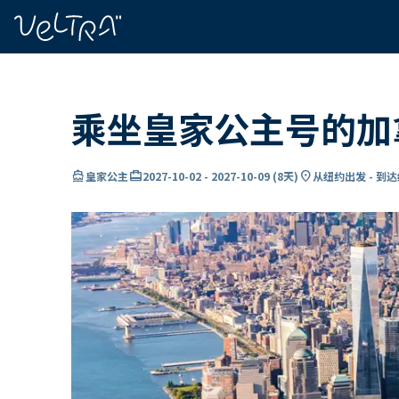
ading...
载
…
乘坐皇家公主号的加
directions_boat
card_travel
location_on
皇家公主
2027-10-02
-
2027-10-09
(
8天
)
从纽约出发 - 到