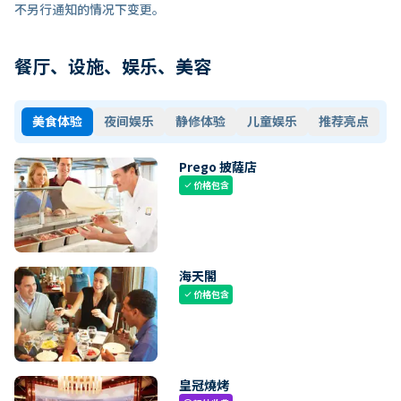
不另行通知的情况下变更。
餐厅、设施、娱乐、美容
美食体验
夜间娱乐
静修体验
儿童娱乐
推荐亮点
Prego 披薩店
价格包含
check
海天閣
价格包含
check
皇冠燒烤