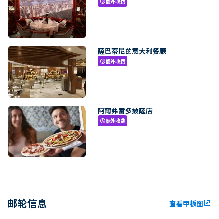
额外收费
paid
薩巴蒂尼的意大利餐廳
额外收费
paid
阿爾弗雷多披薩店
额外收费
paid
邮轮信息
查看甲板图
ungroup