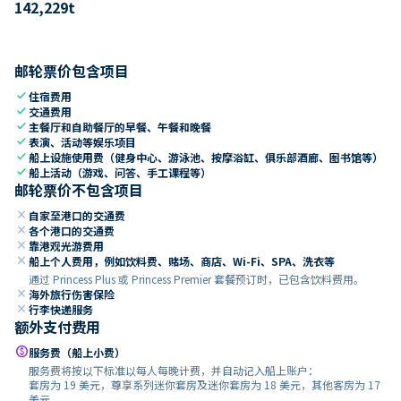
142,229
t
邮轮票价包含项目
check
住宿费用
check
交通费用
check
主餐厅和自助餐厅的早餐、午餐和晚餐
check
表演、活动等娱乐项目
check
船上设施使用费（健身中心、游泳池、按摩浴缸、俱乐部酒廊、图书馆等）
check
船上活动（游戏、问答、手工课程等）
邮轮票价不包含项目
close
自家至港口的交通费
close
各个港口的交通费
close
靠港观光游费用
close
船上个人费用，例如饮料费、赌场、商店、Wi-Fi、SPA、洗衣等
通过 Princess Plus 或 Princess Premier 套餐预订时，已包含饮料费用。
close
海外旅行伤害保险
close
行李快递服务
额外支付费用
paid
服务费（船上小费）
服务费将按以下标准以每人每晚计费，并自动记入船上账户：
套房为 19 美元，尊享系列迷你套房及迷你套房为 18 美元，其他客房为 17
美元。