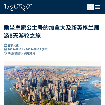
ading...
载
menu
…
search
乘坐皇家公主号的加拿大及新英格兰周
游8天游轮之旅
directions_boat
皇家公主
card_travel
2027-08-21
-
2027-08-28
(
8天
)
location_on
从纽约出发 - 到达纽约