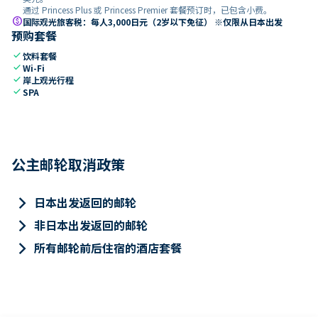
通过 Princess Plus 或 Princess Premier 套餐预订时，已包含小费。
paid
国际观光旅客税：每人3,000日元（2岁以下免征） ※仅限从日本出发
预购套餐
check
饮料套餐
check
Wi-Fi
check
岸上观光行程
check
SPA
公主邮轮取消政策
keyboard_arrow_right
日本出发返回的邮轮
keyboard_arrow_right
非日本出发返回的邮轮
keyboard_arrow_right
所有邮轮前后住宿的酒店套餐