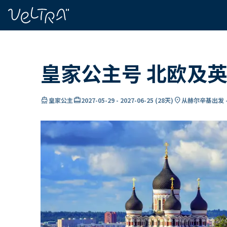
ading...
载
…
皇家公主号 北欧及英
directions_boat
card_travel
location_on
皇家公主
2027-05-29
-
2027-06-25
(
28天
)
从赫尔辛基出发 