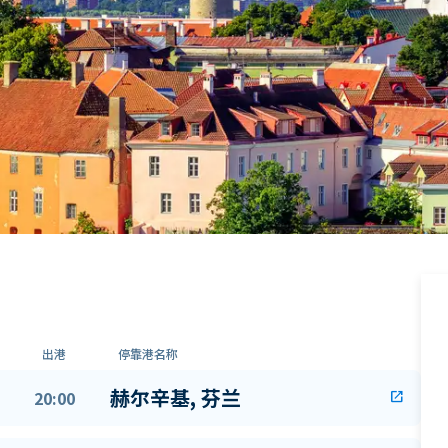
出港
停靠港名称
赫尔辛基, 芬兰
20:00
open_in_new