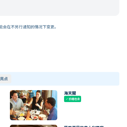
能会在不另行通知的情况下变更。
亮点
海天閣
价格包含
check