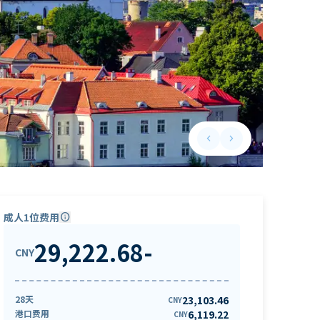
keyboard_arrow_left
keyboard_arrow_right
Previous slide
Next slide
成人1位费用
info
29,222.68
-
CNY
28天
23,103.46
CNY
港口费用
6,119.22
CNY