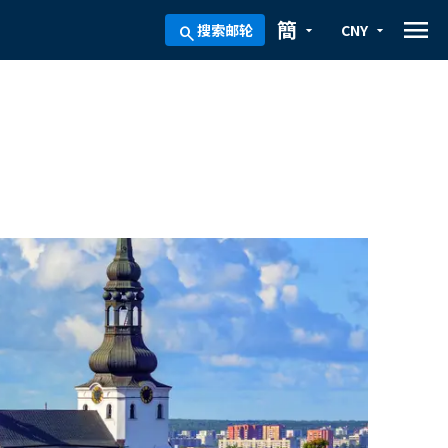
menu
簡
搜索邮轮
CNY
arrow_drop_down
arrow_drop_down
search