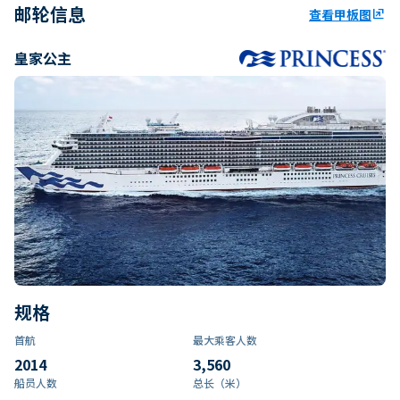
邮轮信息
查看甲板图
ungroup
皇家公主
规格
首航
最大乘客人数
2014
3,560
船员人数
总长（米）