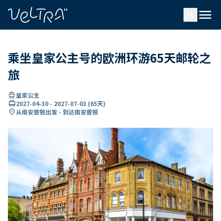
ading...
载
menu
…
search
乘坐皇家公主号的欧洲环游65天邮轮之
旅
directions_boat
皇家公主
card_travel
2027-04-30
-
2027-07-03
(
65天
)
location_on
从南安普顿出发 - 到达南安普顿