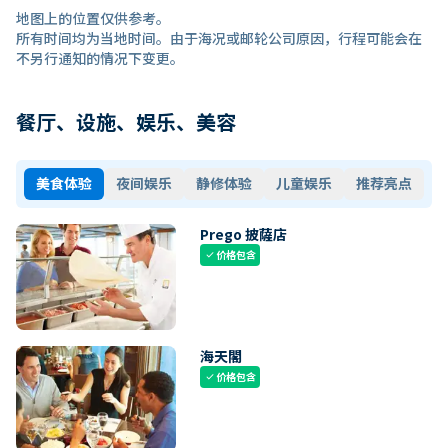
地图上的位置仅供参考。
所有时间均为当地时间。由于海况或邮轮公司原因，行程可能会在
不另行通知的情况下变更。
餐厅、设施、娱乐、美容
美食体验
夜间娱乐
静修体验
儿童娱乐
推荐亮点
Prego 披薩店
价格包含
check
海天閣
价格包含
check