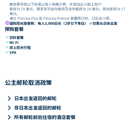
服务费将按以下标准以每人每晚计费，并自动记入船上账户：
套房为 19 美元，尊享系列迷你套房及迷你套房为 18 美元，其他客房为 17
美元。
通过 Princess Plus 或 Princess Premier 套餐预订时，已包含小费。
paid
国际观光旅客税：每人3,000日元（2岁以下免征） ※仅限从日本出发
预购套餐
check
饮料套餐
check
Wi-Fi
check
岸上观光行程
check
SPA
公主邮轮取消政策
keyboard_arrow_right
日本出发返回的邮轮
keyboard_arrow_right
非日本出发返回的邮轮
keyboard_arrow_right
所有邮轮前后住宿的酒店套餐