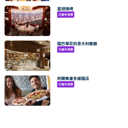
皇冠燒烤
额外收费
paid
薩巴蒂尼的意大利餐廳
额外收费
paid
阿爾弗雷多披薩店
额外收费
paid