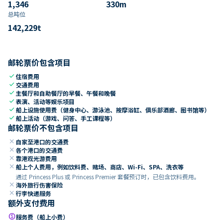
1,346
330
m
总吨位
142,229
t
邮轮票价包含项目
check
住宿费用
check
交通费用
check
主餐厅和自助餐厅的早餐、午餐和晚餐
check
表演、活动等娱乐项目
check
船上设施使用费（健身中心、游泳池、按摩浴缸、俱乐部酒廊、图书馆等）
check
船上活动（游戏、问答、手工课程等）
邮轮票价不包含项目
close
自家至港口的交通费
close
各个港口的交通费
close
靠港观光游费用
close
船上个人费用，例如饮料费、赌场、商店、Wi-Fi、SPA、洗衣等
通过 Princess Plus 或 Princess Premier 套餐预订时，已包含饮料费用。
close
海外旅行伤害保险
close
行李快递服务
额外支付费用
paid
服务费（船上小费）