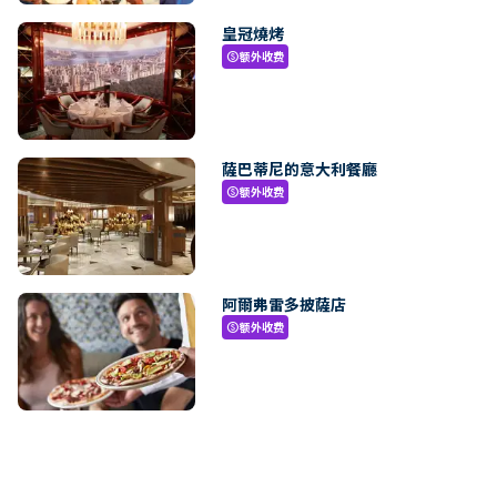
皇冠燒烤
额外收费
paid
薩巴蒂尼的意大利餐廳
额外收费
paid
阿爾弗雷多披薩店
额外收费
paid