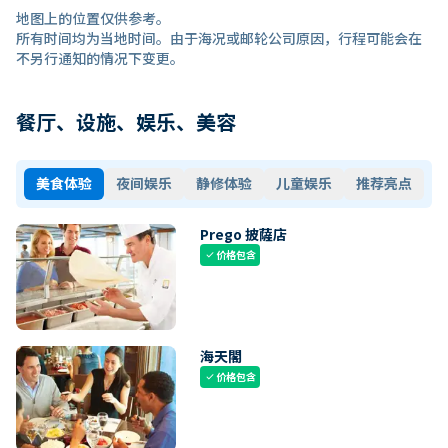
地图上的位置仅供参考。
所有时间均为当地时间。由于海况或邮轮公司原因，行程可能会在
不另行通知的情况下变更。
餐厅、设施、娱乐、美容
美食体验
夜间娱乐
静修体验
儿童娱乐
推荐亮点
Prego 披薩店
价格包含
check
海天閣
价格包含
check