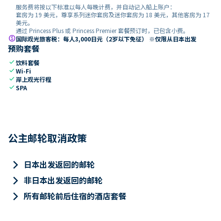
服务费将按以下标准以每人每晚计费，并自动记入船上账户：
套房为 19 美元，尊享系列迷你套房及迷你套房为 18 美元，其他客房为 17
美元。
通过 Princess Plus 或 Princess Premier 套餐预订时，已包含小费。
paid
国际观光旅客税：每人3,000日元（2岁以下免征） ※仅限从日本出发
预购套餐
check
饮料套餐
check
Wi-Fi
check
岸上观光行程
check
SPA
公主邮轮取消政策
keyboard_arrow_right
日本出发返回的邮轮
keyboard_arrow_right
非日本出发返回的邮轮
keyboard_arrow_right
所有邮轮前后住宿的酒店套餐