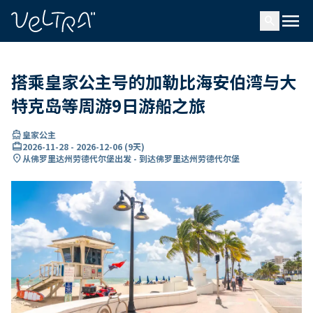
ading...
载
menu
…
search
搭乘皇家公主号的加勒比海安伯湾与大
特克岛等周游9日游船之旅
directions_boat
皇家公主
card_travel
2026-11-28
-
2026-12-06
(
9天
)
location_on
从佛罗里达州劳德代尔堡出发 - 到达佛罗里达州劳德代尔堡