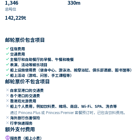
1,346
330
m
总吨位
142,229
t
邮轮票价包含项目
check
住宿费用
check
交通费用
check
主餐厅和自助餐厅的早餐、午餐和晚餐
check
表演、活动等娱乐项目
check
船上设施使用费（健身中心、游泳池、按摩浴缸、俱乐部酒廊、图书馆等）
check
船上活动（游戏、问答、手工课程等）
邮轮票价不包含项目
close
自家至港口的交通费
close
各个港口的交通费
close
靠港观光游费用
close
船上个人费用，例如饮料费、赌场、商店、Wi-Fi、SPA、洗衣等
通过 Princess Plus 或 Princess Premier 套餐预订时，已包含饮料费用。
close
海外旅行伤害保险
close
行李快递服务
额外支付费用
paid
服务费（船上小费）