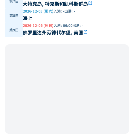
第7日
大特克岛, 特克斯和凯科斯群岛
open_in_new
2026-12-05 (周六)
入港
:
-
出港
:
-
第8日
海上
2026-12-06 (周日)
入港
:
06:00
出港
:
-
第9日
佛罗里达州劳德代尔堡, 美国
open_in_new