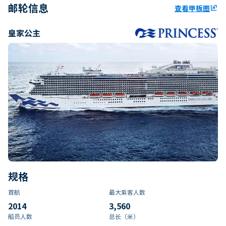
邮轮信息
查看甲板图
ungroup
皇家公主
规格
首航
最大乘客人数
2014
3,560
船员人数
总长（米）