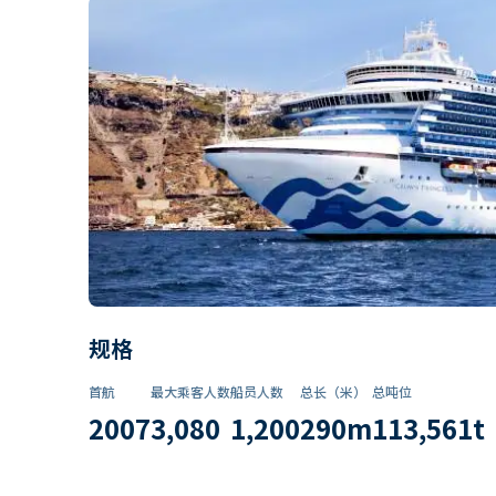
规格
首航
最大乘客人数
船员人数
总长（米）
总吨位
2007
3,080
1,200
290
m
113,561
t