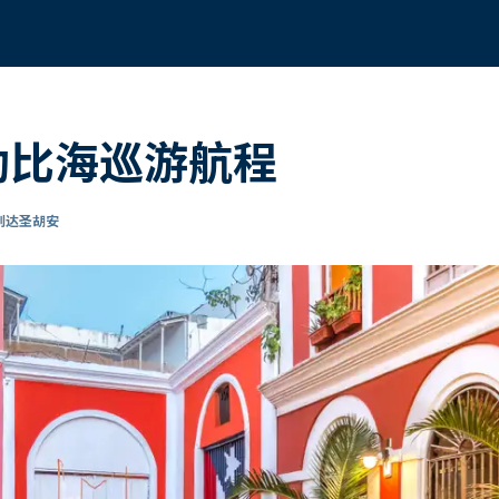
勒比海巡游航程
 到达圣胡安