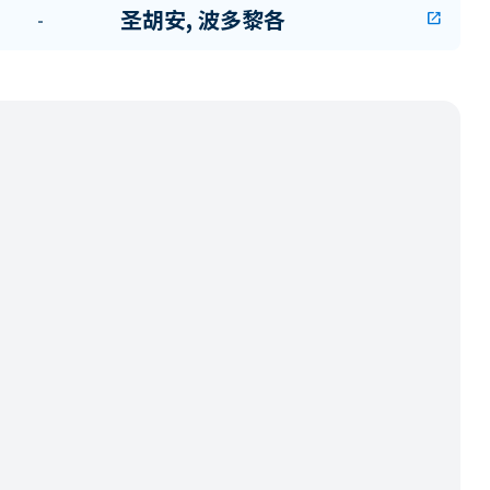
圣胡安, 波多黎各
-
open_in_new