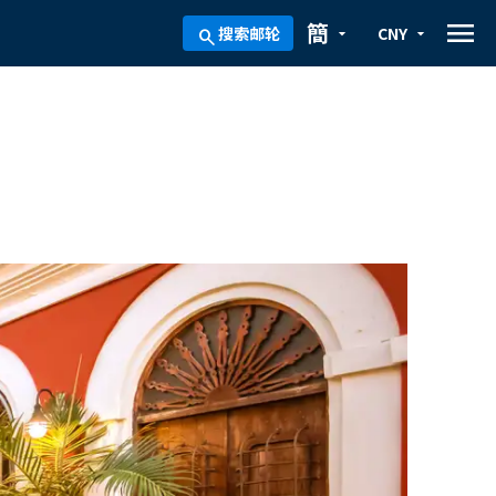
menu
簡
搜索邮轮
CNY
arrow_drop_down
arrow_drop_down
search