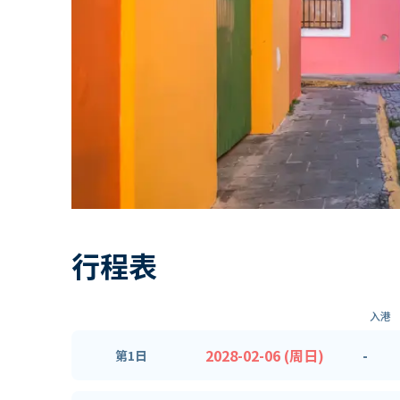
行程表
入港
2028-02-06 (周日)
-
第1日