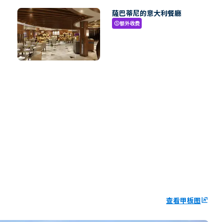
薩巴蒂尼的意大利餐廳
额外收费
paid
查看甲板图
ungroup