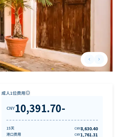
keyboard_arrow_left
keyboard_arrow_right
Previous slide
Next slide
成人1位费用
info
10,391.70
-
CNY
15天
8,630.40
CNY
港口费用
1,761.31
CNY