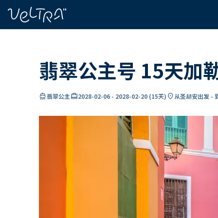
ading...
载
…
翡翠公主号 15天加
directions_boat
card_travel
location_on
翡翠公主
2028-02-06
-
2028-02-20
(
15天
)
从圣胡安出发 -