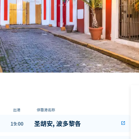
出港
停靠港名称
圣胡安, 波多黎各
19:00
open_in_new