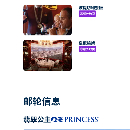
波提切利餐廳
额外收费
paid
皇冠燒烤
额外收费
paid
邮轮信息
翡翠公主