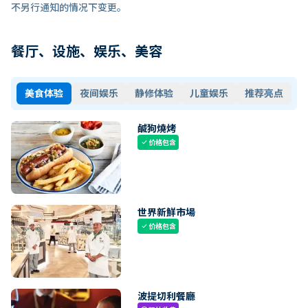
不另行通知的情况下变更。
餐厅、设施、娱乐、美容
美食体验
夜间娱乐
静修体验
儿童娱乐
推荐亮点
鹹狗燒烤
价格包含
check
世界新鮮市場
价格包含
check
波提切利餐廳