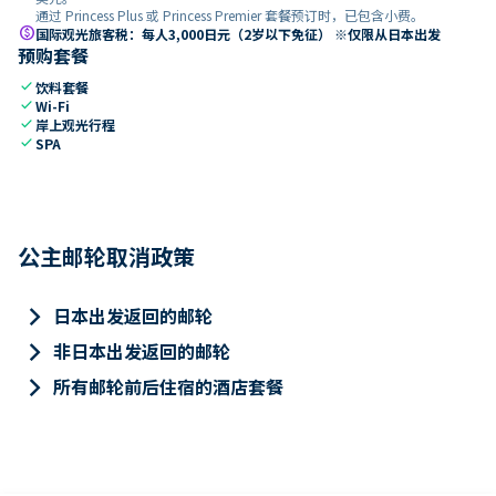
通过 Princess Plus 或 Princess Premier 套餐预订时，已包含小费。
paid
国际观光旅客税：每人3,000日元（2岁以下免征） ※仅限从日本出发
预购套餐
check
饮料套餐
check
Wi-Fi
check
岸上观光行程
check
SPA
公主邮轮取消政策
keyboard_arrow_right
日本出发返回的邮轮
keyboard_arrow_right
非日本出发返回的邮轮
keyboard_arrow_right
所有邮轮前后住宿的酒店套餐