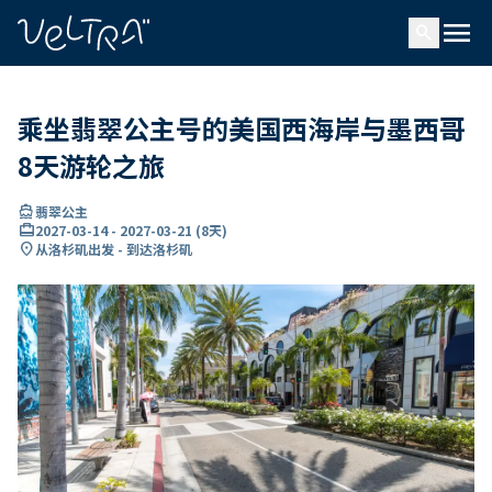
ading...
载
menu
…
search
乘坐翡翠公主号的美国西海岸与墨西哥
8天游轮之旅
directions_boat
翡翠公主
card_travel
2027-03-14
-
2027-03-21
(
8天
)
location_on
从洛杉矶出发 - 到达洛杉矶