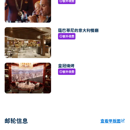
额外收费
paid
薩巴蒂尼的意大利餐廳
额外收费
paid
皇冠燒烤
额外收费
paid
邮轮信息
查看甲板图
ungroup