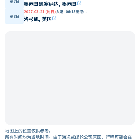
第7日
墨西哥恩塞纳达, 墨西哥
open_in_new
2027-03-21 (周日)
入港
:
06:15
出港
:
-
第8日
洛杉矶, 美国
open_in_new
地图上的位置仅供参考。
所有时间均为当地时间。由于海况或邮轮公司原因，行程可能会在