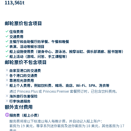
113,561
t
邮轮票价包含项目
check
住宿费用
check
交通费用
check
主餐厅和自助餐厅的早餐、午餐和晚餐
check
表演、活动等娱乐项目
check
船上设施使用费（健身中心、游泳池、按摩浴缸、俱乐部酒廊、图书馆等）
check
船上活动（游戏、问答、手工课程等）
邮轮票价不包含项目
close
自家至港口的交通费
close
各个港口的交通费
close
靠港观光游费用
close
船上个人费用，例如饮料费、赌场、商店、Wi-Fi、SPA、洗衣等
通过 Princess Plus 或 Princess Premier 套餐预订时，已包含饮料费用。
close
海外旅行伤害保险
close
行李快递服务
额外支付费用
paid
服务费（船上小费）
服务费将按以下标准以每人每晚计费，并自动记入船上账户：
套房为 19 美元，尊享系列迷你套房及迷你套房为 18 美元，其他客房为 17
美元。