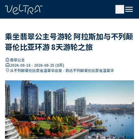
ading...
载
menu
…
search
乘坐翡翠公主号游轮 阿拉斯加与不列颠
哥伦比亚环游 8天游轮之旅
directions_boat
翡翠公主
card_travel
2026-08-18
-
2026-08-25
(
8天
)
location_on
从不列颠哥伦比亚省温哥华出发 - 到达不列颠哥伦比亚省温哥华