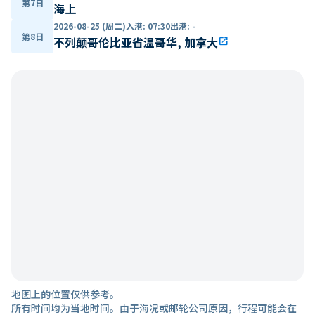
第7日
海上
2026-08-25 (周二)
入港
:
07:30
出港
:
-
第8日
不列颠哥伦比亚省温哥华, 加拿大
open_in_new
地图上的位置仅供参考。
所有时间均为当地时间。由于海况或邮轮公司原因，行程可能会在