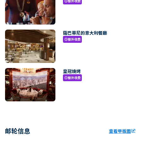
额外收费
paid
薩巴蒂尼的意大利餐廳
额外收费
paid
皇冠燒烤
额外收费
paid
邮轮信息
查看甲板图
ungroup