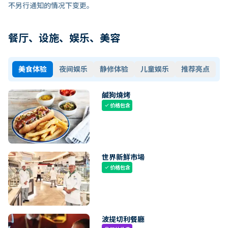
不另行通知的情况下变更。
餐厅、设施、娱乐、美容
美食体验
夜间娱乐
静修体验
儿童娱乐
推荐亮点
鹹狗燒烤
价格包含
check
世界新鮮市場
价格包含
check
波提切利餐廳