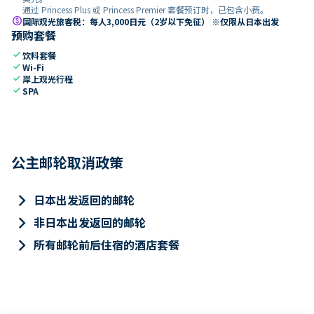
通过 Princess Plus 或 Princess Premier 套餐预订时，已包含小费。
paid
国际观光旅客税：每人3,000日元（2岁以下免征） ※仅限从日本出发
预购套餐
check
饮料套餐
check
Wi-Fi
check
岸上观光行程
check
SPA
公主邮轮取消政策
keyboard_arrow_right
日本出发返回的邮轮
keyboard_arrow_right
非日本出发返回的邮轮
keyboard_arrow_right
所有邮轮前后住宿的酒店套餐