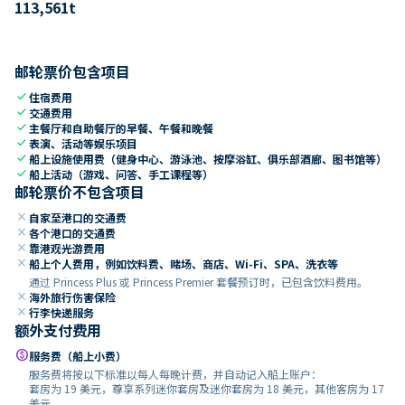
113,561
t
邮轮票价包含项目
check
住宿费用
check
交通费用
check
主餐厅和自助餐厅的早餐、午餐和晚餐
check
表演、活动等娱乐项目
check
船上设施使用费（健身中心、游泳池、按摩浴缸、俱乐部酒廊、图书馆等）
check
船上活动（游戏、问答、手工课程等）
邮轮票价不包含项目
close
自家至港口的交通费
close
各个港口的交通费
close
靠港观光游费用
close
船上个人费用，例如饮料费、赌场、商店、Wi-Fi、SPA、洗衣等
通过 Princess Plus 或 Princess Premier 套餐预订时，已包含饮料费用。
close
海外旅行伤害保险
close
行李快递服务
额外支付费用
paid
服务费（船上小费）
服务费将按以下标准以每人每晚计费，并自动记入船上账户：
套房为 19 美元，尊享系列迷你套房及迷你套房为 18 美元，其他客房为 17
美元。