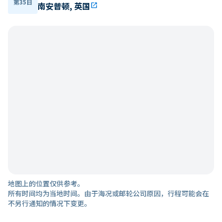
第35日
南安普顿, 英国
open_in_new
地图上的位置仅供参考。
所有时间均为当地时间。由于海况或邮轮公司原因，行程可能会在
不另行通知的情况下变更。