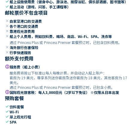
check
船上设施使用费（健身中心、游泳池、按摩浴缸、俱乐部酒廊、图书馆等）
check
船上活动（游戏、问答、手工课程等）
邮轮票价不包含项目
close
自家至港口的交通费
close
各个港口的交通费
close
靠港观光游费用
close
船上个人费用，例如饮料费、赌场、商店、Wi-Fi、SPA、洗衣等
通过 Princess Plus 或 Princess Premier 套餐预订时，已包含饮料费用。
close
海外旅行伤害保险
close
行李快递服务
额外支付费用
paid
服务费（船上小费）
服务费将按以下标准以每人每晚计费，并自动记入船上账户：
套房为 19 美元，尊享系列迷你套房及迷你套房为 18 美元，其他客房为 17
美元。
通过 Princess Plus 或 Princess Premier 套餐预订时，已包含小费。
paid
国际观光旅客税：每人3,000日元（2岁以下免征） ※仅限从日本出发
预购套餐
check
饮料套餐
check
Wi-Fi
check
岸上观光行程
check
SPA