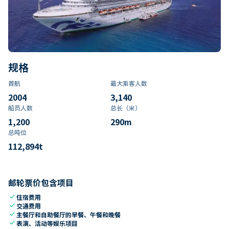
规格
首航
最大乘客人数
2004
3,140
船员人数
总长（米）
1,200
290
m
总吨位
112,894
t
邮轮票价包含项目
check
住宿费用
check
交通费用
check
主餐厅和自助餐厅的早餐、午餐和晚餐
check
表演、活动等娱乐项目