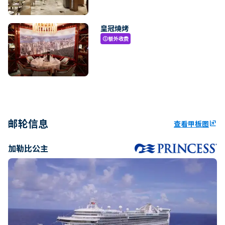
皇冠燒烤
额外收费
paid
邮轮信息
查看甲板图
ungroup
加勒比公主