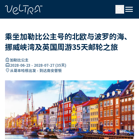
ading...
载
menu
…
search
乘坐加勒比公主号的北欧与波罗的海、
挪威峡湾及英国周游35天邮轮之旅
directions_boat
加勒比公主
card_travel
2028-06-23
-
2028-07-27
(
35天
)
location_on
从哥本哈根出发 - 到达南安普顿