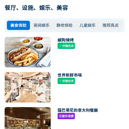
餐厅、设施、娱乐、美容
美食体验
夜间娱乐
静修体验
儿童娱乐
推荐亮点
鹹狗燒烤
价格包含
check
世界新鮮市場
价格包含
check
薩巴蒂尼的意大利餐廳
额外收费
paid