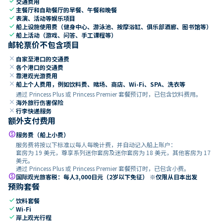
check
交通费用
check
主餐厅和自助餐厅的早餐、午餐和晚餐
check
表演、活动等娱乐项目
check
船上设施使用费（健身中心、游泳池、按摩浴缸、俱乐部酒廊、图书馆等）
check
船上活动（游戏、问答、手工课程等）
邮轮票价不包含项目
close
自家至港口的交通费
close
各个港口的交通费
close
靠港观光游费用
close
船上个人费用，例如饮料费、赌场、商店、Wi-Fi、SPA、洗衣等
通过 Princess Plus 或 Princess Premier 套餐预订时，已包含饮料费用。
close
海外旅行伤害保险
close
行李快递服务
额外支付费用
paid
服务费（船上小费）
服务费将按以下标准以每人每晚计费，并自动记入船上账户：
套房为 19 美元，尊享系列迷你套房及迷你套房为 18 美元，其他客房为 17
美元。
通过 Princess Plus 或 Princess Premier 套餐预订时，已包含小费。
paid
国际观光旅客税：每人3,000日元（2岁以下免征） ※仅限从日本出发
预购套餐
check
饮料套餐
check
Wi-Fi
check
岸上观光行程