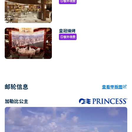
额外收费
paid
皇冠燒烤
额外收费
paid
邮轮信息
查看甲板图
ungroup
加勒比公主