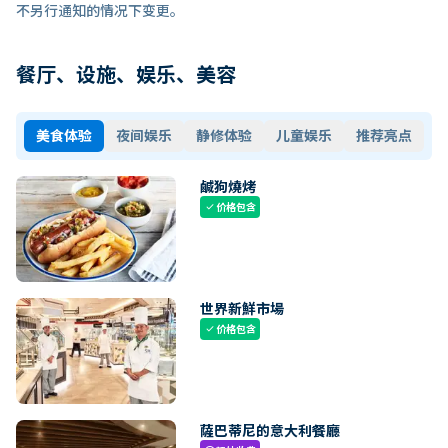
不另行通知的情况下变更。
餐厅、设施、娱乐、美容
美食体验
夜间娱乐
静修体验
儿童娱乐
推荐亮点
鹹狗燒烤
价格包含
check
世界新鮮市場
价格包含
check
薩巴蒂尼的意大利餐廳