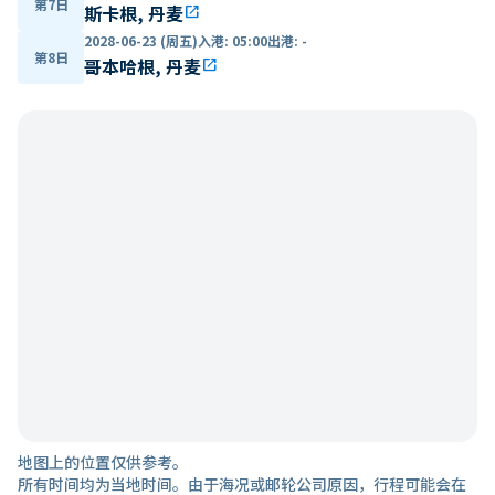
第7日
斯卡根, 丹麦
open_in_new
2028-06-23 (周五)
入港
:
05:00
出港
:
-
第8日
哥本哈根, 丹麦
open_in_new
地图上的位置仅供参考。
所有时间均为当地时间。由于海况或邮轮公司原因，行程可能会在