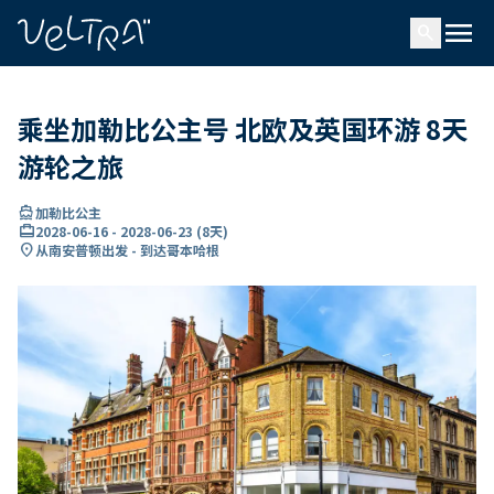
ading...
载
menu
…
search
乘坐加勒比公主号 北欧及英国环游 8天
游轮之旅
directions_boat
加勒比公主
card_travel
2028-06-16
-
2028-06-23
(
8天
)
location_on
从南安普顿出发 - 到达哥本哈根