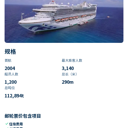
规格
首航
最大乘客人数
2004
3,140
船员人数
总长（米）
1,200
290
m
总吨位
112,894
t
邮轮票价包含项目
check
住宿费用