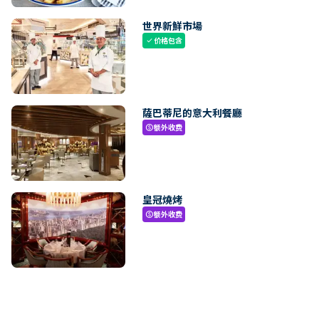
世界新鮮市場
价格包含
check
薩巴蒂尼的意大利餐廳
额外收费
paid
皇冠燒烤
额外收费
paid