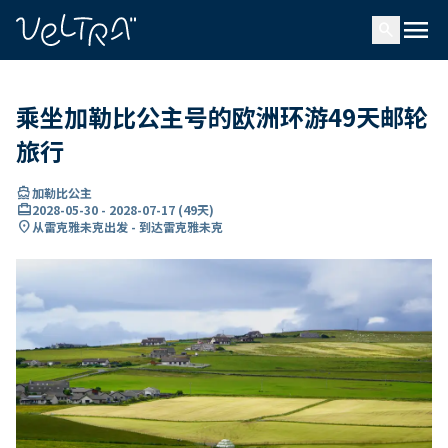
ading...
载
menu
…
search
乘坐加勒比公主号的欧洲环游49天邮轮
旅行
directions_boat
加勒比公主
card_travel
2028-05-30
-
2028-07-17
(
49天
)
location_on
从雷克雅未克出发 - 到达雷克雅未克