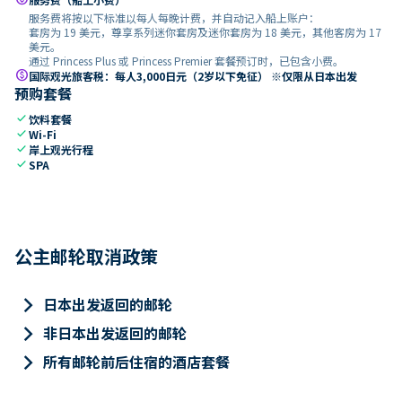
服务费将按以下标准以每人每晚计费，并自动记入船上账户：
套房为 19 美元，尊享系列迷你套房及迷你套房为 18 美元，其他客房为 17
美元。
通过 Princess Plus 或 Princess Premier 套餐预订时，已包含小费。
paid
国际观光旅客税：每人3,000日元（2岁以下免征） ※仅限从日本出发
预购套餐
check
饮料套餐
check
Wi-Fi
check
岸上观光行程
check
SPA
公主邮轮取消政策
keyboard_arrow_right
日本出发返回的邮轮
keyboard_arrow_right
非日本出发返回的邮轮
keyboard_arrow_right
所有邮轮前后住宿的酒店套餐