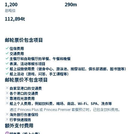
1,200
290
m
总吨位
112,894
t
邮轮票价包含项目
check
住宿费用
check
交通费用
check
主餐厅和自助餐厅的早餐、午餐和晚餐
check
表演、活动等娱乐项目
check
船上设施使用费（健身中心、游泳池、按摩浴缸、俱乐部酒廊、图书馆等）
check
船上活动（游戏、问答、手工课程等）
邮轮票价不包含项目
close
自家至港口的交通费
close
各个港口的交通费
close
靠港观光游费用
close
船上个人费用，例如饮料费、赌场、商店、Wi-Fi、SPA、洗衣等
通过 Princess Plus 或 Princess Premier 套餐预订时，已包含饮料费用。
close
海外旅行伤害保险
close
行李快递服务
额外支付费用
paid
服务费（船上小费）