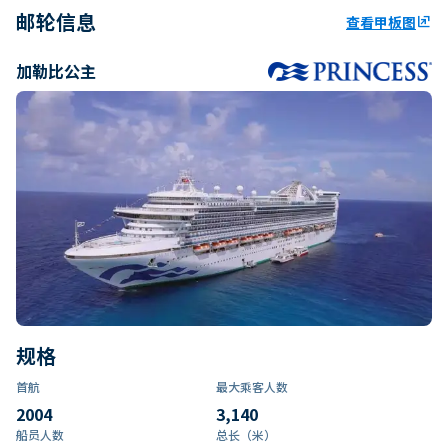
邮轮信息
查看甲板图
ungroup
加勒比公主
规格
首航
最大乘客人数
2004
3,140
船员人数
总长（米）