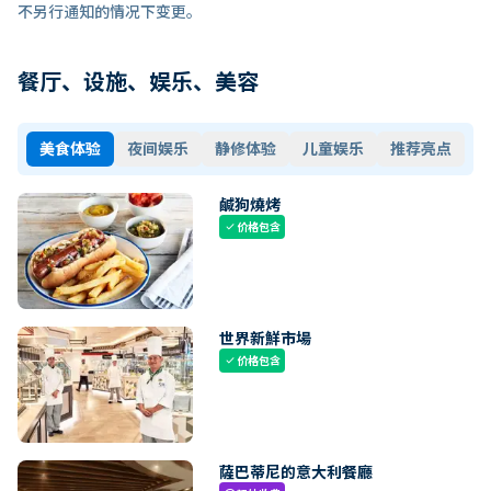
不另行通知的情况下变更。
餐厅、设施、娱乐、美容
美食体验
夜间娱乐
静修体验
儿童娱乐
推荐亮点
鹹狗燒烤
价格包含
check
世界新鮮市場
价格包含
check
薩巴蒂尼的意大利餐廳