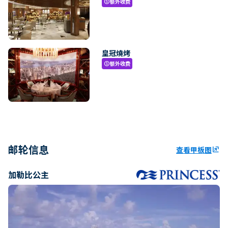
额外收费
paid
皇冠燒烤
额外收费
paid
邮轮信息
查看甲板图
ungroup
加勒比公主