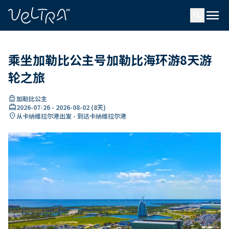
ading...
载
menu
…
search
乘坐加勒比公主号加勒比海环游8天游
轮之旅
directions_boat
加勒比公主
card_travel
2026-07-26
-
2026-08-02
(
8天
)
location_on
从卡纳维拉尔港出发 - 到达卡纳维拉尔港