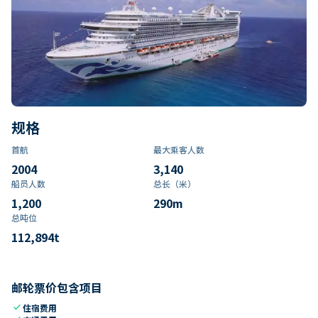
规格
首航
最大乘客人数
2004
3,140
船员人数
总长（米）
1,200
290
m
总吨位
112,894
t
邮轮票价包含项目
check
住宿费用