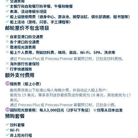
check
交通费用
check
主餐厅和自助餐厅的早餐、午餐和晚餐
check
表演、活动等娱乐项目
check
船上设施使用费（健身中心、游泳池、按摩浴缸、俱乐部酒廊、图书馆等）
check
船上活动（游戏、问答、手工课程等）
邮轮票价不包含项目
close
自家至港口的交通费
close
各个港口的交通费
close
靠港观光游费用
close
船上个人费用，例如饮料费、赌场、商店、Wi-Fi、SPA、洗衣等
通过 Princess Plus 或 Princess Premier 套餐预订时，已包含饮料费用。
close
海外旅行伤害保险
close
行李快递服务
额外支付费用
paid
服务费（船上小费）
服务费将按以下标准以每人每晚计费，并自动记入船上账户：
套房为 19 美元，尊享系列迷你套房及迷你套房为 18 美元，其他客房为 17
美元。
通过 Princess Plus 或 Princess Premier 套餐预订时，已包含小费。
paid
国际观光旅客税：每人3,000日元（2岁以下免征） ※仅限从日本出发
预购套餐
check
饮料套餐
check
Wi-Fi
check
岸上观光行程