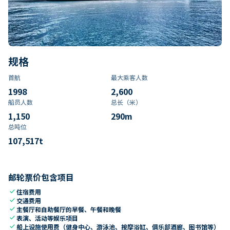
规格
首航
最大乘客人数
1998
2,600
船员人数
总长（米）
1,150
290
m
总吨位
107,517
t
邮轮票价包含项目
check
住宿费用
check
交通费用
check
主餐厅和自助餐厅的早餐、午餐和晚餐
check
表演、活动等娱乐项目
check
船上设施使用费（健身中心、游泳池、按摩浴缸、俱乐部酒廊、图书馆等）