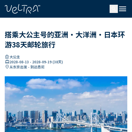
ading...
载
menu
…
search
搭乘大公主号的亚洲・大洋洲・日本环
游38天邮轮旅行
directions_boat
大公主
card_travel
2028-08-13
-
2028-09-19
(
38天
)
location_on
从东京出发 - 到达悉尼