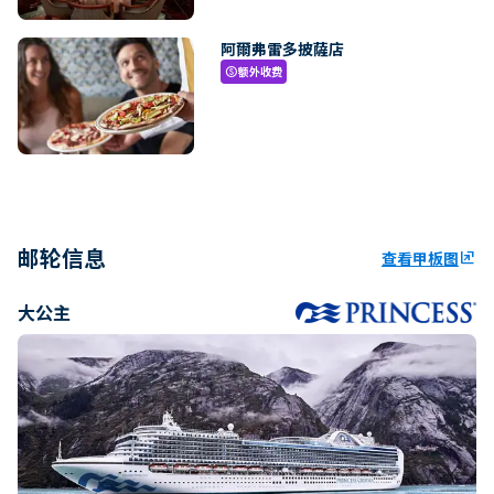
阿爾弗雷多披薩店
额外收费
paid
邮轮信息
查看甲板图
ungroup
大公主