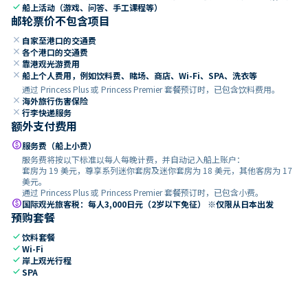
check
船上活动（游戏、问答、手工课程等）
邮轮票价不包含项目
close
自家至港口的交通费
close
各个港口的交通费
close
靠港观光游费用
close
船上个人费用，例如饮料费、赌场、商店、Wi-Fi、SPA、洗衣等
通过 Princess Plus 或 Princess Premier 套餐预订时，已包含饮料费用。
close
海外旅行伤害保险
close
行李快递服务
额外支付费用
paid
服务费（船上小费）
服务费将按以下标准以每人每晚计费，并自动记入船上账户：
套房为 19 美元，尊享系列迷你套房及迷你套房为 18 美元，其他客房为 17
美元。
通过 Princess Plus 或 Princess Premier 套餐预订时，已包含小费。
paid
国际观光旅客税：每人3,000日元（2岁以下免征） ※仅限从日本出发
预购套餐
check
饮料套餐
check
Wi-Fi
check
岸上观光行程
check
SPA