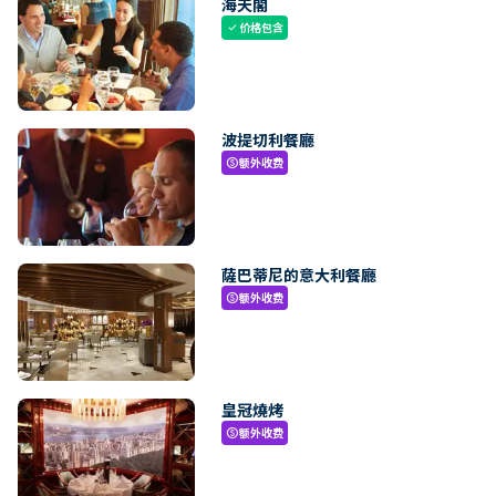
海天閣
价格包含
check
波提切利餐廳
额外收费
paid
薩巴蒂尼的意大利餐廳
额外收费
paid
皇冠燒烤
额外收费
paid