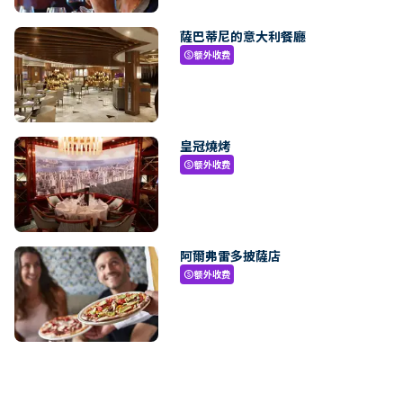
薩巴蒂尼的意大利餐廳
额外收费
paid
皇冠燒烤
额外收费
paid
阿爾弗雷多披薩店
额外收费
paid