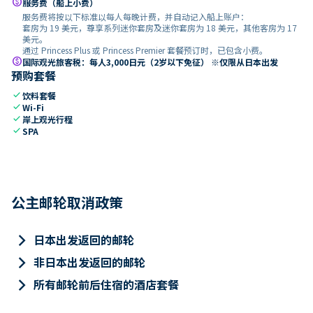
paid
服务费（船上小费）
服务费将按以下标准以每人每晚计费，并自动记入船上账户：
套房为 19 美元，尊享系列迷你套房及迷你套房为 18 美元，其他客房为 17
美元。
通过 Princess Plus 或 Princess Premier 套餐预订时，已包含小费。
paid
国际观光旅客税：每人3,000日元（2岁以下免征） ※仅限从日本出发
预购套餐
check
饮料套餐
check
Wi-Fi
check
岸上观光行程
check
SPA
公主邮轮取消政策
keyboard_arrow_right
日本出发返回的邮轮
keyboard_arrow_right
非日本出发返回的邮轮
keyboard_arrow_right
所有邮轮前后住宿的酒店套餐