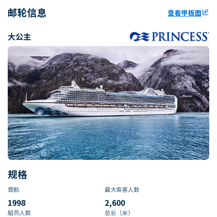
邮轮信息
查看甲板图
ungroup
大公主
规格
首航
最大乘客人数
1998
2,600
船员人数
总长（米）