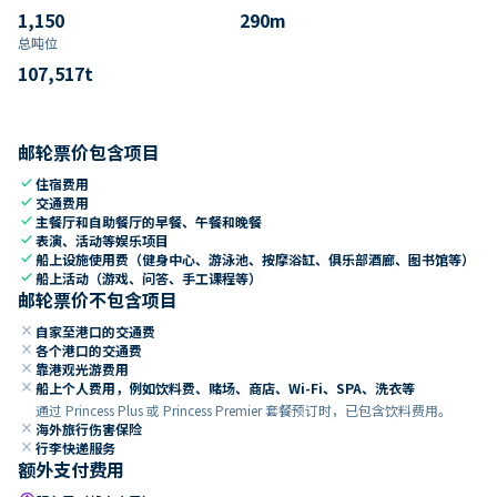
1,150
290
m
总吨位
107,517
t
邮轮票价包含项目
check
住宿费用
check
交通费用
check
主餐厅和自助餐厅的早餐、午餐和晚餐
check
表演、活动等娱乐项目
check
船上设施使用费（健身中心、游泳池、按摩浴缸、俱乐部酒廊、图书馆等）
check
船上活动（游戏、问答、手工课程等）
邮轮票价不包含项目
close
自家至港口的交通费
close
各个港口的交通费
close
靠港观光游费用
close
船上个人费用，例如饮料费、赌场、商店、Wi-Fi、SPA、洗衣等
通过 Princess Plus 或 Princess Premier 套餐预订时，已包含饮料费用。
close
海外旅行伤害保险
close
行李快递服务
额外支付费用