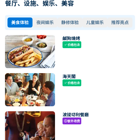
餐厅、设施、娱乐、美容
美食体验
夜间娱乐
静修体验
儿童娱乐
推荐亮点
鹹狗燒烤
价格包含
check
海天閣
价格包含
check
波提切利餐廳
额外收费
paid