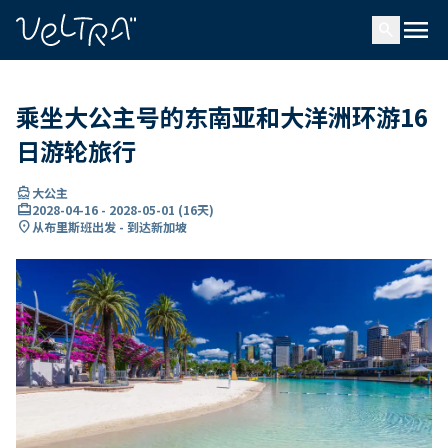
ading...
载
menu
…
search
乘坐大公主号的东南亚和大洋洲环游16
日游轮旅行
directions_boat
大公主
card_travel
2028-04-16
-
2028-05-01
(
16天
)
location_on
从布里斯班出发 - 到达新加坡