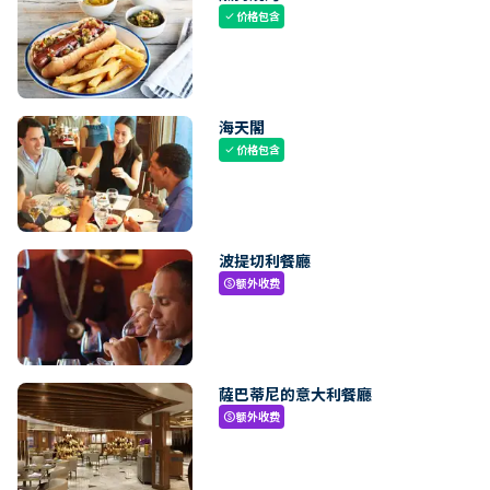
价格包含
check
海天閣
价格包含
check
波提切利餐廳
额外收费
paid
薩巴蒂尼的意大利餐廳
额外收费
paid