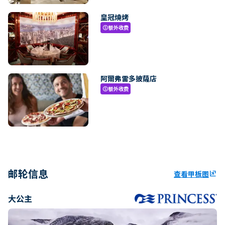
皇冠燒烤
额外收费
paid
阿爾弗雷多披薩店
额外收费
paid
邮轮信息
查看甲板图
ungroup
大公主