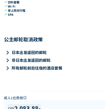
check
饮料套餐
check
Wi-Fi
check
岸上观光行程
check
SPA
公主邮轮取消政策
keyboard_arrow_right
日本出发返回的邮轮
keyboard_arrow_right
非日本出发返回的邮轮
keyboard_arrow_right
所有邮轮前后住宿的酒店套餐
成人1位费用
info
2,083.88
-
CNY