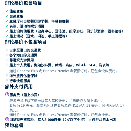
邮轮票价包含项目
check
住宿费用
check
交通费用
check
主餐厅和自助餐厅的早餐、午餐和晚餐
check
表演、活动等娱乐项目
check
船上设施使用费（健身中心、游泳池、按摩浴缸、俱乐部酒廊、图书馆等）
check
船上活动（游戏、问答、手工课程等）
邮轮票价不包含项目
close
自家至港口的交通费
close
各个港口的交通费
close
靠港观光游费用
close
船上个人费用，例如饮料费、赌场、商店、Wi-Fi、SPA、洗衣等
通过 Princess Plus 或 Princess Premier 套餐预订时，已包含饮料费用。
close
海外旅行伤害保险
close
行李快递服务
额外支付费用
paid
服务费（船上小费）
服务费将按以下标准以每人每晚计费，并自动记入船上账户：
套房为 19 美元，尊享系列迷你套房及迷你套房为 18 美元，其他客房为 17
美元。
通过 Princess Plus 或 Princess Premier 套餐预订时，已包含小费。
paid
国际观光旅客税：每人3,000日元（2岁以下免征） ※仅限从日本出发
预购套餐