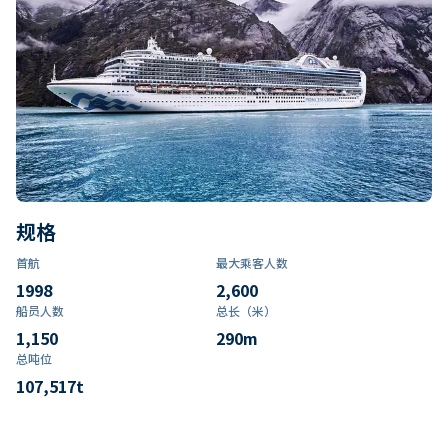
规格
首航
最大乘客人数
1998
2,600
船员人数
总长（米）
1,150
290
m
总吨位
107,517
t