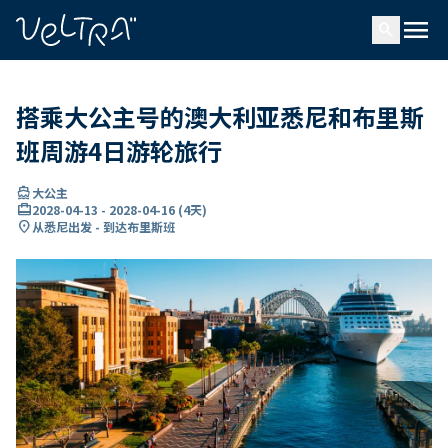
ading...
载
menu
…
search
搭乘大公主号的澳大利亚悉尼和布里斯
班周游4日游轮旅行
directions_boat
大公主
card_travel
2028-04-13
-
2028-04-16
(
4天
)
location_on
从悉尼出发 - 到达布里斯班