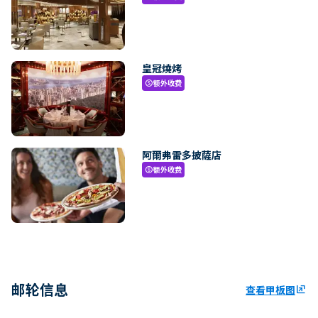
皇冠燒烤
额外收费
paid
阿爾弗雷多披薩店
额外收费
paid
邮轮信息
查看甲板图
ungroup