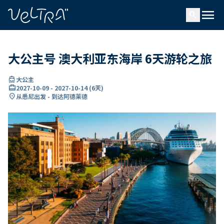
ading...
载
menu
…
search
大公主号 澳大利亚东海岸 6天游轮之旅
directions_boat
大公主
card_travel
2027-10-09
-
2027-10-14
(
6天
)
location_on
从悉尼出发 - 到达阿德莱德