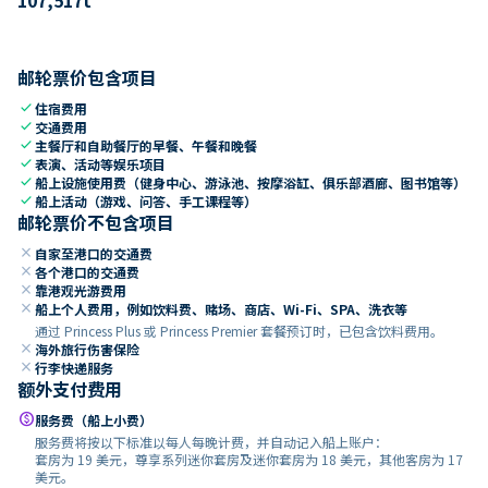
邮轮票价包含项目
check
住宿费用
check
交通费用
check
主餐厅和自助餐厅的早餐、午餐和晚餐
check
表演、活动等娱乐项目
check
船上设施使用费（健身中心、游泳池、按摩浴缸、俱乐部酒廊、图书馆等）
check
船上活动（游戏、问答、手工课程等）
邮轮票价不包含项目
close
自家至港口的交通费
close
各个港口的交通费
close
靠港观光游费用
close
船上个人费用，例如饮料费、赌场、商店、Wi-Fi、SPA、洗衣等
通过 Princess Plus 或 Princess Premier 套餐预订时，已包含饮料费用。
close
海外旅行伤害保险
close
行李快递服务
额外支付费用
paid
服务费（船上小费）
服务费将按以下标准以每人每晚计费，并自动记入船上账户：
套房为 19 美元，尊享系列迷你套房及迷你套房为 18 美元，其他客房为 17
美元。