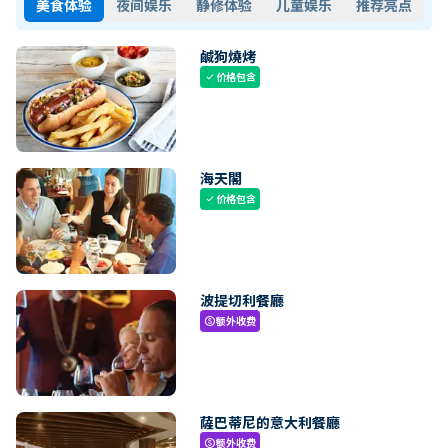
美食体验
夜间娱乐
静修体验
儿童娱乐
推荐亮点
鹹狗燒烤
价格包含
check
海天閣
价格包含
check
波提切利餐廳
额外收费
paid
薩巴蒂尼的意大利餐廳
额外收费
paid