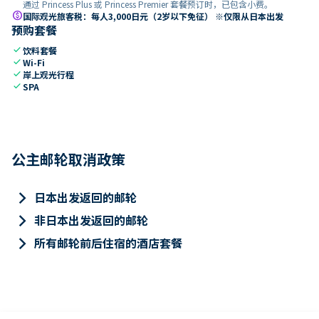
通过 Princess Plus 或 Princess Premier 套餐预订时，已包含小费。
paid
国际观光旅客税：每人3,000日元（2岁以下免征） ※仅限从日本出发
预购套餐
check
饮料套餐
check
Wi-Fi
check
岸上观光行程
check
SPA
公主邮轮取消政策
keyboard_arrow_right
日本出发返回的邮轮
keyboard_arrow_right
非日本出发返回的邮轮
keyboard_arrow_right
所有邮轮前后住宿的酒店套餐