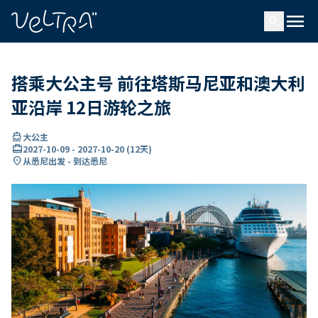
ading...
载
menu
…
search
搭乘大公主号 前往塔斯马尼亚和澳大利
亚沿岸 12日游轮之旅
directions_boat
大公主
card_travel
2027-10-09
-
2027-10-20
(
12天
)
location_on
从悉尼出发 - 到达悉尼