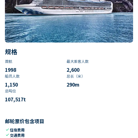
规格
首航
最大乘客人数
1998
2,600
船员人数
总长（米）
1,150
290
m
总吨位
107,517
t
邮轮票价包含项目
check
住宿费用
check
交通费用