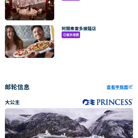
阿爾弗雷多披薩店
额外收费
paid
邮轮信息
查看甲板图
ungroup
大公主