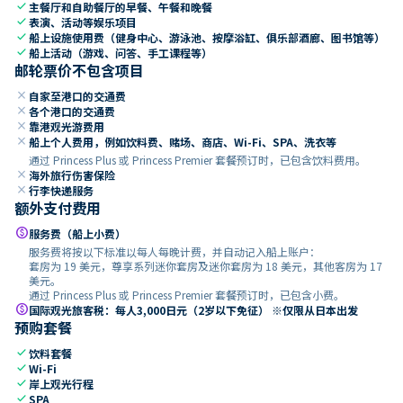
check
主餐厅和自助餐厅的早餐、午餐和晚餐
check
表演、活动等娱乐项目
check
船上设施使用费（健身中心、游泳池、按摩浴缸、俱乐部酒廊、图书馆等）
check
船上活动（游戏、问答、手工课程等）
邮轮票价不包含项目
close
自家至港口的交通费
close
各个港口的交通费
close
靠港观光游费用
close
船上个人费用，例如饮料费、赌场、商店、Wi-Fi、SPA、洗衣等
通过 Princess Plus 或 Princess Premier 套餐预订时，已包含饮料费用。
close
海外旅行伤害保险
close
行李快递服务
额外支付费用
paid
服务费（船上小费）
服务费将按以下标准以每人每晚计费，并自动记入船上账户：
套房为 19 美元，尊享系列迷你套房及迷你套房为 18 美元，其他客房为 17
美元。
通过 Princess Plus 或 Princess Premier 套餐预订时，已包含小费。
paid
国际观光旅客税：每人3,000日元（2岁以下免征） ※仅限从日本出发
预购套餐
check
饮料套餐
check
Wi-Fi
check
岸上观光行程
check
SPA