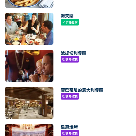
海天閣
价格包含
check
波提切利餐廳
额外收费
paid
薩巴蒂尼的意大利餐廳
额外收费
paid
皇冠燒烤
额外收费
paid