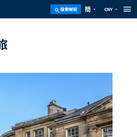
menu
簡
搜索邮轮
CNY
arrow_drop_down
arrow_drop_down
search
旅