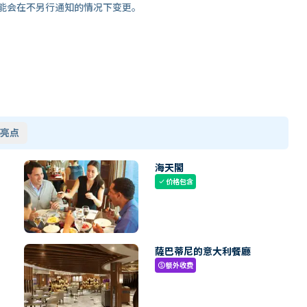
能会在不另行通知的情况下变更。
亮点
海天閣
价格包含
check
薩巴蒂尼的意大利餐廳
额外收费
paid