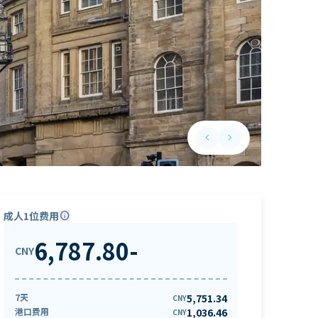
keyboard_arrow_left
keyboard_arrow_right
Previous slide
Next slide
成人1位费用
info
6,787.80
-
CNY
7天
5,751.34
CNY
港口费用
1,036.46
CNY