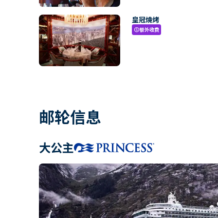
皇冠燒烤
额外收费
paid
邮轮信息
大公主