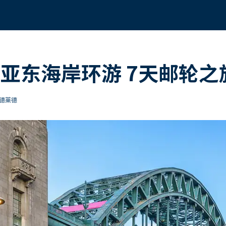
亚东海岸环游 7天邮轮之
阿德莱德