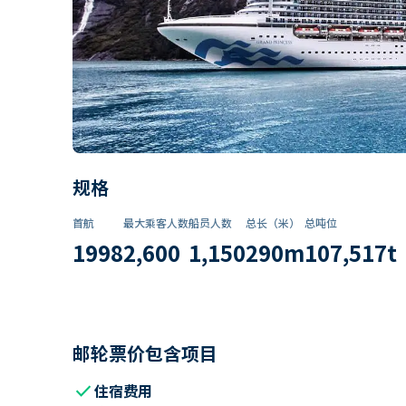
规格
首航
最大乘客人数
船员人数
总长（米）
总吨位
1998
2,600
1,150
290
m
107,517
t
邮轮票价包含项目
check
住宿费用