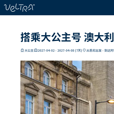
ading...
载
…
搭乘大公主号 澳大利
directions_boat
card_travel
location_on
大公主
2027-04-02
-
2027-04-08
(
7天
)
从悉尼出发 - 到达