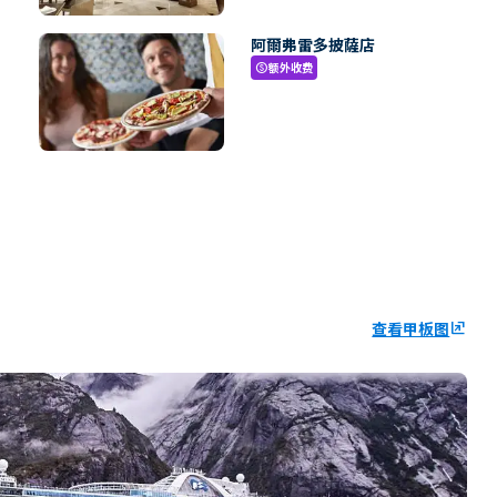
阿爾弗雷多披薩店
额外收费
paid
查看甲板图
ungroup