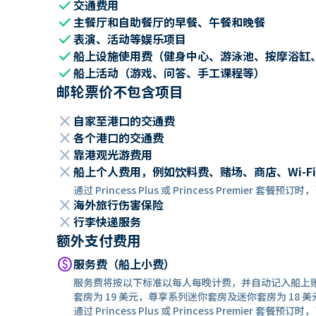
check
交通费用
check
主餐厅和自助餐厅的早餐、午餐和晚餐
check
表演、活动等娱乐项目
check
船上设施使用费（健身中心、游泳池、按摩浴缸
check
船上活动（游戏、问答、手工课程等）
邮轮票价不包含项目
close
自家至港口的交通费
close
各个港口的交通费
close
靠港观光游费用
close
船上个人费用，例如饮料费、赌场、商店、Wi-Fi
通过 Princess Plus 或 Princess Premier 套
close
海外旅行伤害保险
close
行李快递服务
额外支付费用
paid
服务费（船上小费）
服务费将按以下标准以每人每晚计费，并自动记入船上
套房为 19 美元，尊享系列迷你套房及迷你套房为 18 美
通过 Princess Plus 或 Princess Premier 套餐