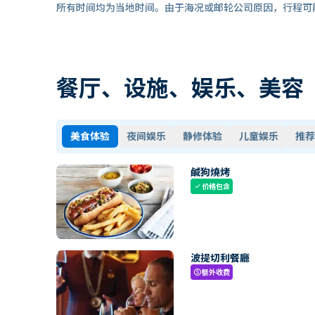
所有时间均为当地时间。由于海况或邮轮公司原因，行程可
餐厅、设施、娱乐、美容
美食体验
夜间娱乐
静修体验
儿童娱乐
推荐
鹹狗燒烤
价格包含
check
波提切利餐廳
额外收费
paid