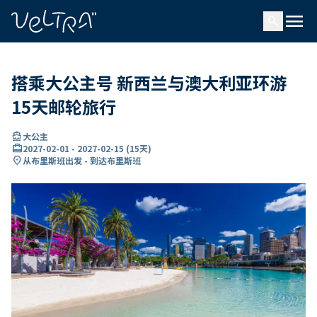
ading...
载
menu
…
search
搭乘大公主号 新西兰与澳大利亚环游
15天邮轮旅行
directions_boat
大公主
card_travel
2027-02-01
-
2027-02-15
(
15天
)
location_on
从布里斯班出发 - 到达布里斯班