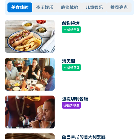
美食体验
夜间娱乐
静修体验
儿童娱乐
推荐亮点
鹹狗燒烤
价格包含
check
海天閣
价格包含
check
波提切利餐廳
额外收费
paid
薩巴蒂尼的意大利餐廳