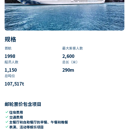
规格
首航
最大乘客人数
1998
2,600
船员人数
总长（米）
1,150
290
m
总吨位
107,517
t
邮轮票价包含项目
check
住宿费用
check
交通费用
check
主餐厅和自助餐厅的早餐、午餐和晚餐
check
表演、活动等娱乐项目