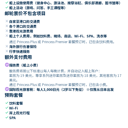
check
船上设施使用费（健身中心、游泳池、按摩浴缸、俱乐部酒廊、图书馆等）
check
船上活动（游戏、问答、手工课程等）
邮轮票价不包含项目
close
自家至港口的交通费
close
各个港口的交通费
close
靠港观光游费用
close
船上个人费用，例如饮料费、赌场、商店、Wi-Fi、SPA、洗衣等
通过 Princess Plus 或 Princess Premier 套餐预订时，已包含饮料费用。
close
海外旅行伤害保险
close
行李快递服务
额外支付费用
paid
服务费（船上小费）
服务费将按以下标准以每人每晚计费，并自动记入船上账户：
套房为 19 美元，尊享系列迷你套房及迷你套房为 18 美元，其他客房为 17
美元。
通过 Princess Plus 或 Princess Premier 套餐预订时，已包含小费。
paid
国际观光旅客税：每人3,000日元（2岁以下免征） ※仅限从日本出发
预购套餐
check
饮料套餐
check
Wi-Fi
check
岸上观光行程
check
SPA