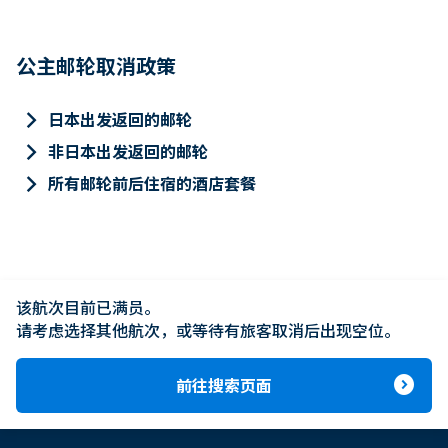
公主邮轮取消政策
keyboard_arrow_right
日本出发返回的邮轮
keyboard_arrow_right
非日本出发返回的邮轮
keyboard_arrow_right
所有邮轮前后住宿的酒店套餐
该航次目前已满员。

请考虑选择其他航次，或等待有旅客取消后出现空位。
expand_circle_right
前往搜索页面