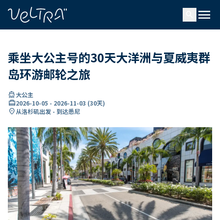
ading...
载
menu
…
search
乘坐大公主号的30天大洋洲与夏威夷群
岛环游邮轮之旅
directions_boat
大公主
card_travel
2026-10-05
-
2026-11-03
(
30天
)
location_on
从洛杉矶出发 - 到达悉尼