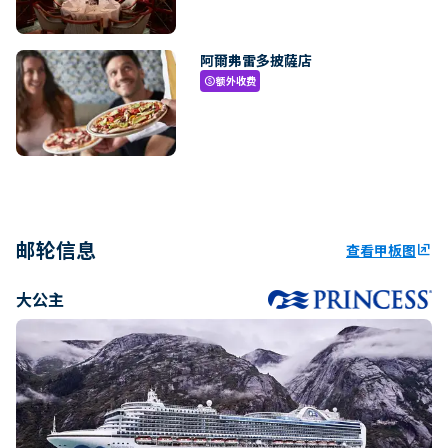
阿爾弗雷多披薩店
额外收费
paid
邮轮信息
查看甲板图
ungroup
大公主