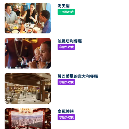
海天閣
价格包含
check
波提切利餐廳
额外收费
paid
薩巴蒂尼的意大利餐廳
额外收费
paid
皇冠燒烤
额外收费
paid