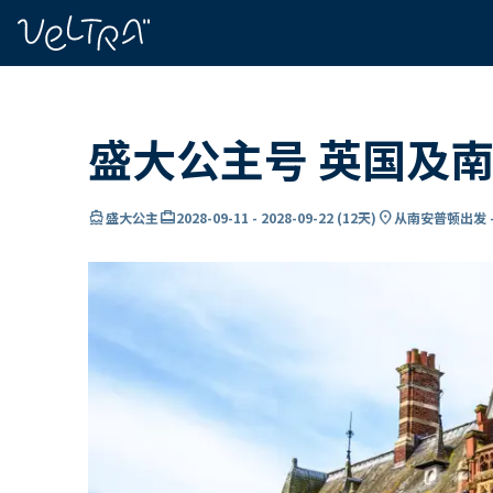
ading...
载
…
盛大公主号 英国及南
directions_boat
card_travel
location_on
盛大公主
2028-09-11
-
2028-09-22
(
12天
)
从南安普顿出发 