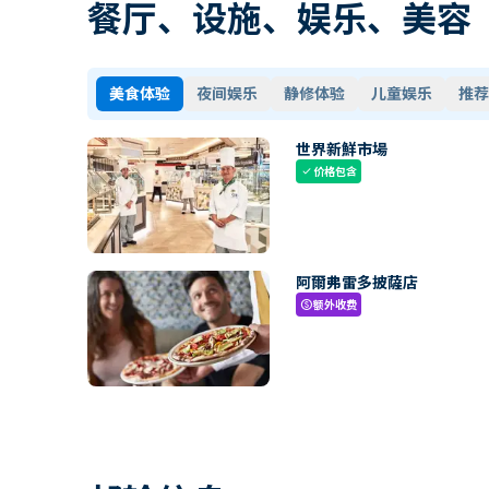
餐厅、设施、娱乐、美容
美食体验
夜间娱乐
静修体验
儿童娱乐
推荐
世界新鮮市場
价格包含
check
阿爾弗雷多披薩店
额外收费
paid