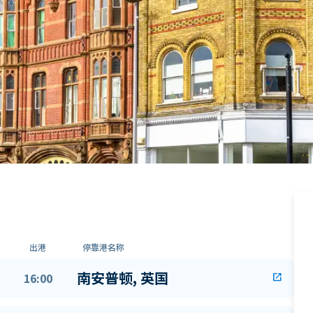
出港
停靠港名称
南安普顿, 英国
16:00
open_in_new