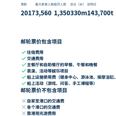
首航
最大乘客人数
船员人数
总长（米）
总吨位
2017
3,560
1,350
330
m
143,700
t
邮轮票价包含项目
check
住宿费用
check
交通费用
check
主餐厅和自助餐厅的早餐、午餐和晚餐
check
表演、活动等娱乐项目
check
船上设施使用费（健身中心、游泳池、按摩浴缸
check
船上活动（游戏、问答、手工课程等）
邮轮票价不包含项目
close
自家至港口的交通费
close
各个港口的交通费
close
靠港观光游费用