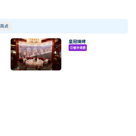
亮点
皇冠燒烤
额外收费
paid