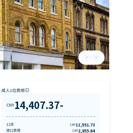
keyboard_arrow_left
keyboard_arrow_right
Previous slide
Next slide
成人1位费用
info
14,407.37
-
CNY
12天
11,551.73
CNY
港口费用
2,855.64
CNY