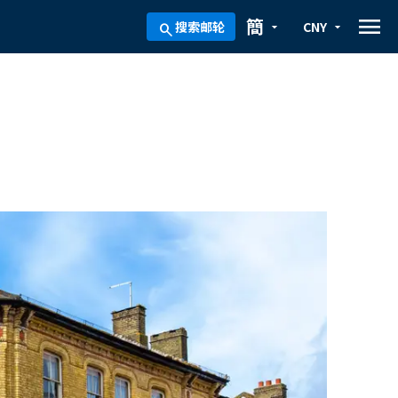
menu
簡
搜索邮轮
CNY
arrow_drop_down
arrow_drop_down
search