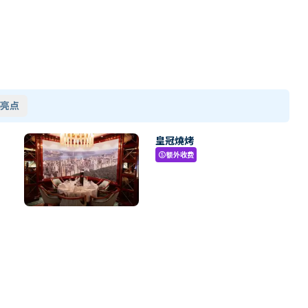
亮点
皇冠燒烤
额外收费
paid