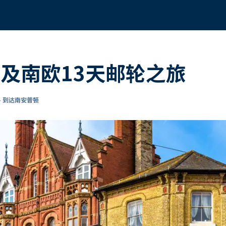
游及南欧13天邮轮之旅
- 到达南安普顿