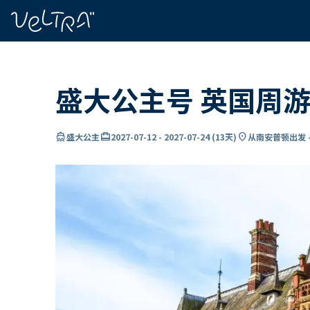
ading...
载
…
盛大公主号 英国周
directions_boat
card_travel
location_on
盛大公主
2027-07-12
-
2027-07-24
(
13天
)
从南安普顿出发 