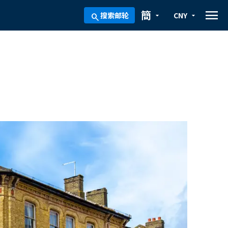
menu
簡
搜索邮轮
CNY
arrow_drop_down
arrow_drop_down
search