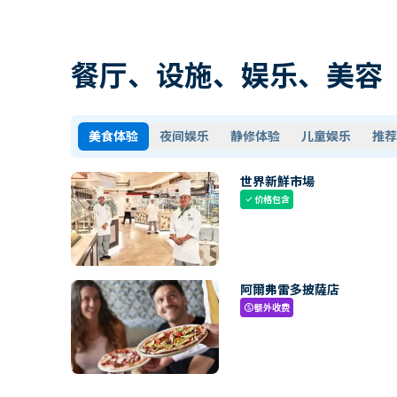
餐厅、设施、娱乐、美容
美食体验
夜间娱乐
静修体验
儿童娱乐
推荐
世界新鮮市場
价格包含
check
阿爾弗雷多披薩店
额外收费
paid