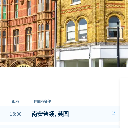
出港
停靠港名称
南安普顿, 英国
16:00
open_in_new