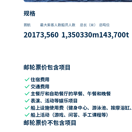
规格
首航
最大乘客人数
船员人数
总长（米）
总吨位
2017
3,560
1,350
330
m
143,700
t
邮轮票价包含项目
check
住宿费用
check
交通费用
check
主餐厅和自助餐厅的早餐、午餐和晚餐
check
表演、活动等娱乐项目
check
船上设施使用费（健身中心、游泳池、按摩浴缸
check
船上活动（游戏、问答、手工课程等）
邮轮票价不包含项目