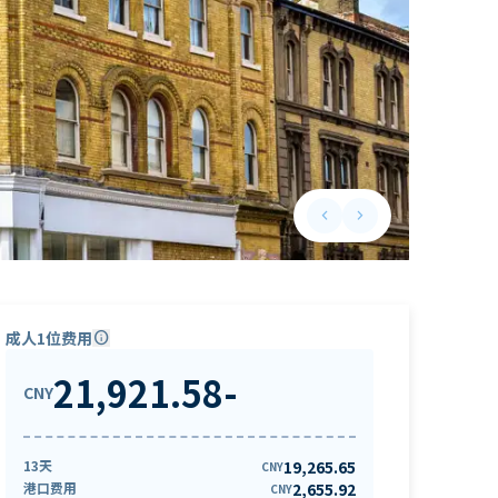
keyboard_arrow_left
keyboard_arrow_right
Previous slide
Next slide
成人1位费用
info
21,921.58
-
CNY
13天
19,265.65
CNY
港口费用
2,655.92
CNY