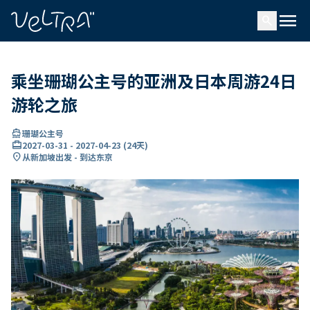
ading...
载
menu
…
search
乘坐珊瑚公主号的亚洲及日本周游24日
游轮之旅
directions_boat
珊瑚公主号
card_travel
2027-03-31
-
2027-04-23
(
24天
)
location_on
从新加坡出发 - 到达东京