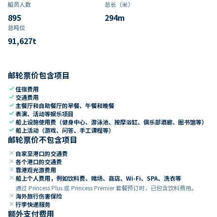
船员人数
总长（米）
895
294
m
总吨位
91,627
t
邮轮票价包含项目
check
住宿费用
check
交通费用
check
主餐厅和自助餐厅的早餐、午餐和晚餐
check
表演、活动等娱乐项目
check
船上设施使用费（健身中心、游泳池、按摩浴缸、俱乐部酒廊、图书馆等）
check
船上活动（游戏、问答、手工课程等）
邮轮票价不包含项目
close
自家至港口的交通费
close
各个港口的交通费
close
靠港观光游费用
close
船上个人费用，例如饮料费、赌场、商店、Wi-Fi、SPA、洗衣等
通过 Princess Plus 或 Princess Premier 套餐预订时，已包含饮料费用。
close
海外旅行伤害保险
close
行李快递服务
额外支付费用