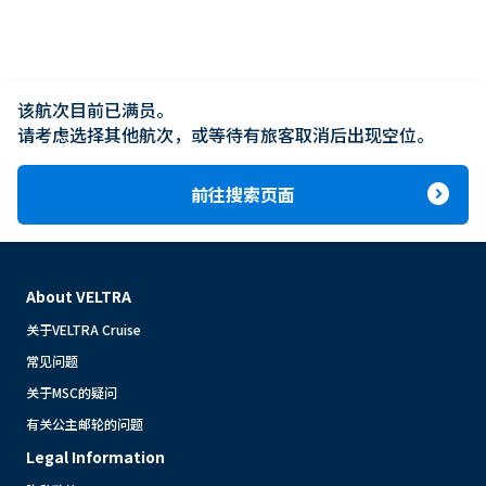
该航次目前已满员。

请考虑选择其他航次，或等待有旅客取消后出现空位。
expand_circle_right
前往搜索页面
About VELTRA
关于VELTRA Cruise
常见问题
关于MSC的疑问
有关公主邮轮的问题
Legal Information