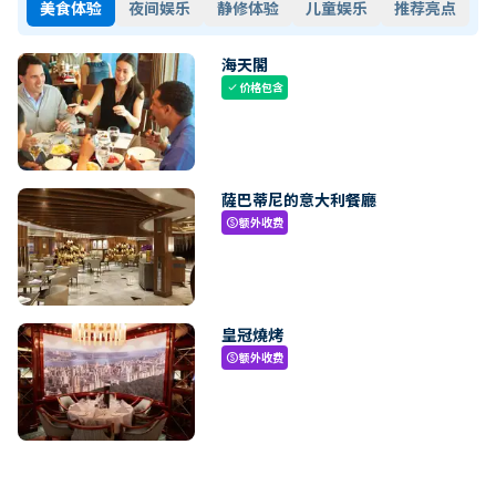
美食体验
夜间娱乐
静修体验
儿童娱乐
推荐亮点
海天閣
价格包含
check
薩巴蒂尼的意大利餐廳
额外收费
paid
皇冠燒烤
额外收费
paid