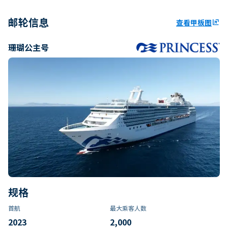
邮轮信息
查看甲板图
ungroup
珊瑚公主号
规格
首航
最大乘客人数
2023
2,000