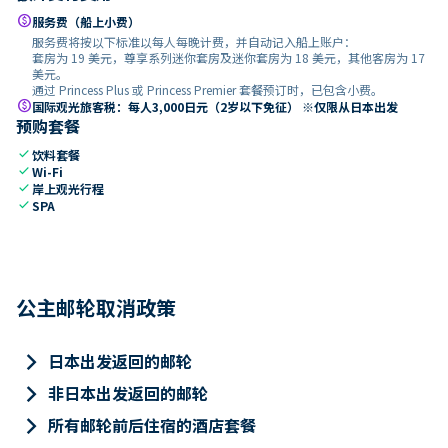
paid
服务费（船上小费）
服务费将按以下标准以每人每晚计费，并自动记入船上账户：
套房为 19 美元，尊享系列迷你套房及迷你套房为 18 美元，其他客房为 17
美元。
通过 Princess Plus 或 Princess Premier 套餐预订时，已包含小费。
paid
国际观光旅客税：每人3,000日元（2岁以下免征） ※仅限从日本出发
预购套餐
check
饮料套餐
check
Wi-Fi
check
岸上观光行程
check
SPA
公主邮轮取消政策
keyboard_arrow_right
日本出发返回的邮轮
keyboard_arrow_right
非日本出发返回的邮轮
keyboard_arrow_right
所有邮轮前后住宿的酒店套餐