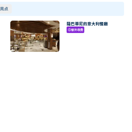
亮点
薩巴蒂尼的意大利餐廳
额外收费
paid