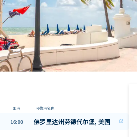
出港
停靠港名称
佛罗里达州劳德代尔堡, 美国
16:00
open_in_new