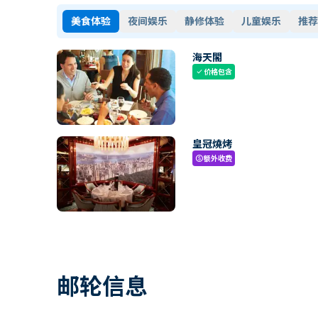
美食体验
夜间娱乐
静修体验
儿童娱乐
推荐
海天閣
价格包含
check
皇冠燒烤
额外收费
paid
邮轮信息