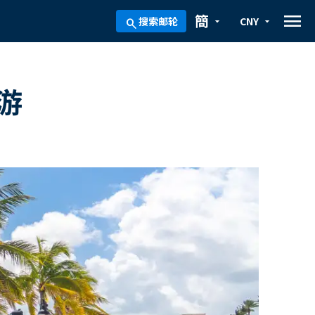
menu
簡
搜索邮轮
CNY
arrow_drop_down
arrow_drop_down
search
游