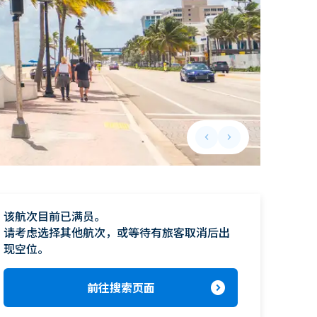
keyboard_arrow_left
keyboard_arrow_right
Previous slide
Next slide
该航次目前已满员。

请考虑选择其他航次，或等待有旅客取消后出
现空位。
expand_circle_right
前往搜索页面