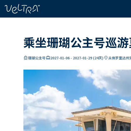
ading...
载
…
乘坐珊瑚公主号巡游
directions_boat
card_travel
location_on
珊瑚公主号
2027-01-06
-
2027-01-29
(
24天
)
从佛罗里达州劳