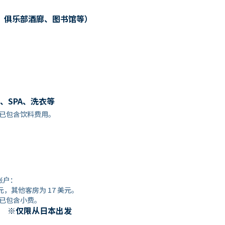
、俱乐部酒廊、图书馆等）
、SPA、洗衣等
餐预订时，已包含饮料费用。
账户：
元，其他客房为 17 美元。
预订时，已包含小费。
） ※仅限从日本出发