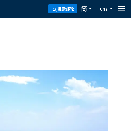
menu
簡
搜索邮轮
CNY
arrow_drop_down
arrow_drop_down
search