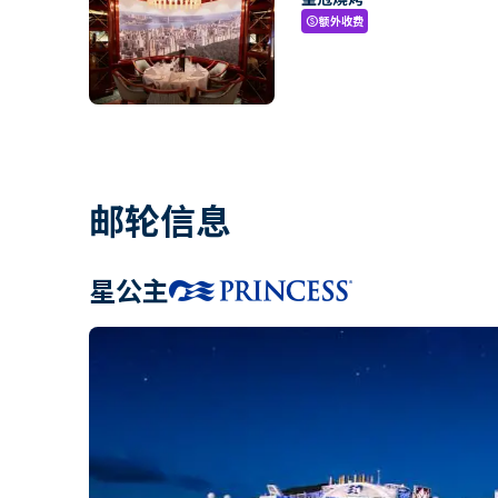
额外收费
paid
邮轮信息
星公主