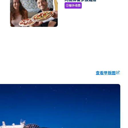
额外收费
paid
查看甲板图
ungroup