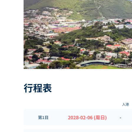
行程表
入港
2028-02-06 (周日)
-
第1日