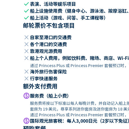
check
表演、活动等娱乐项目
check
船上设施使用费（健身中心、游泳池、按摩浴缸
check
船上活动（游戏、问答、手工课程等）
邮轮票价不包含项目
close
自家至港口的交通费
close
各个港口的交通费
close
靠港观光游费用
close
船上个人费用，例如饮料费、赌场、商店、Wi-Fi
通过 Princess Plus 或 Princess Premier 套
close
海外旅行伤害保险
close
行李快递服务
额外支付费用
paid
服务费（船上小费）
服务费将按以下标准以每人每晚计费，并自动记入船上
套房为 19 美元，尊享系列迷你套房及迷你套房为 18 美
通过 Princess Plus 或 Princess Premier 套餐
paid
国际观光旅客税：每人3,000日元（2岁以下免征
预购套餐