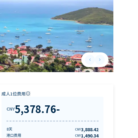
keyboard_arrow_left
keyboard_arrow_right
Previous slide
Next slide
成人1位费用
info
5,378.76
-
CNY
8天
3,888.42
CNY
港口费用
1,490.34
CNY