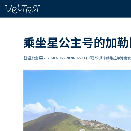
ading...
载
…
乘坐星公主号的加勒
directions_boat
card_travel
location_on
星公主
2028-02-06
-
2028-02-13
(
8天
)
从卡纳维拉尔港出发 