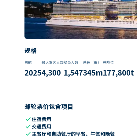
规格
首航
最大乘客人数
船员人数
总长（米）
总吨位
2025
4,300
1,547
345
m
177,800
t
邮轮票价包含项目
check
住宿费用
check
交通费用
check
主餐厅和自助餐厅的早餐、午餐和晚餐