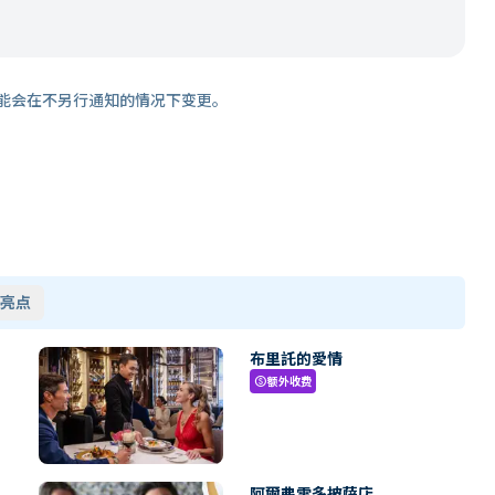
能会在不另行通知的情况下变更。
亮点
布里託的愛情
额外收费
paid
阿爾弗雷多披薩店