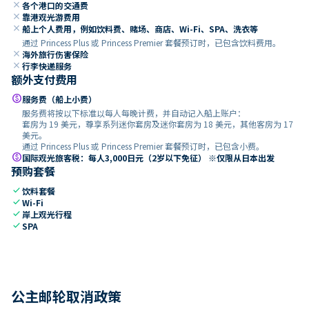
close
各个港口的交通费
close
靠港观光游费用
close
船上个人费用，例如饮料费、赌场、商店、Wi-Fi、SPA、洗衣等
通过 Princess Plus 或 Princess Premier 套餐预订时，已包含饮料费用。
close
海外旅行伤害保险
close
行李快递服务
额外支付费用
paid
服务费（船上小费）
服务费将按以下标准以每人每晚计费，并自动记入船上账户：
套房为 19 美元，尊享系列迷你套房及迷你套房为 18 美元，其他客房为 17
美元。
通过 Princess Plus 或 Princess Premier 套餐预订时，已包含小费。
paid
国际观光旅客税：每人3,000日元（2岁以下免征） ※仅限从日本出发
预购套餐
check
饮料套餐
check
Wi-Fi
check
岸上观光行程
check
SPA
公主邮轮取消政策