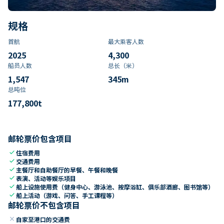
规格
首航
最大乘客人数
2025
4,300
船员人数
总长（米）
1,547
345
m
总吨位
177,800
t
邮轮票价包含项目
check
住宿费用
check
交通费用
check
主餐厅和自助餐厅的早餐、午餐和晚餐
check
表演、活动等娱乐项目
check
船上设施使用费（健身中心、游泳池、按摩浴缸、俱乐部酒廊、图书馆等）
check
船上活动（游戏、问答、手工课程等）
邮轮票价不包含项目
close
自家至港口的交通费