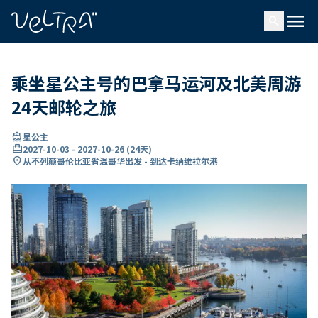
ading...
载
menu
…
search
乘坐星公主号的巴拿马运河及北美周游
24天邮轮之旅
directions_boat
星公主
card_travel
2027-10-03
-
2027-10-26
(
24天
)
location_on
从不列颠哥伦比亚省温哥华出发 - 到达卡纳维拉尔港