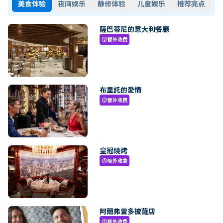
美食体验
夜间娱乐
静修体验
儿童娱乐
推荐亮点
薩巴蒂尼的意大利餐廳
额外收费
paid
布里託的愛情
额外收费
paid
皇冠燒烤
额外收费
paid
阿爾弗雷多披薩店
额外收费
paid