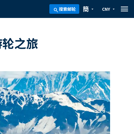
menu
簡
搜索邮轮
CNY
arrow_drop_down
arrow_drop_down
search
游轮之旅