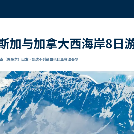
斯加与加拿大西海岸8日
奇（惠蒂尔）出发 - 到达不列颠哥伦比亚省温哥华