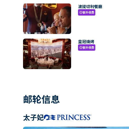
波提切利餐廳
额外收费
paid
皇冠燒烤
额外收费
paid
邮轮信息
太子妃