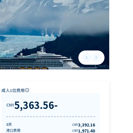
keyboard_arrow_left
keyboard_arrow_right
Previous slide
Next slide
成人1位费用
info
5,363.56
-
CNY
8天
3,392.16
CNY
港口费用
1,971.40
CNY