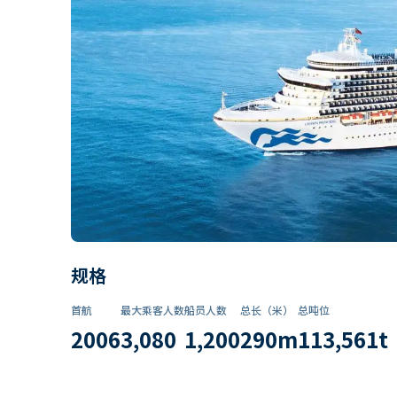
规格
首航
最大乘客人数
船员人数
总长（米）
总吨位
2006
3,080
1,200
290
m
113,561
t