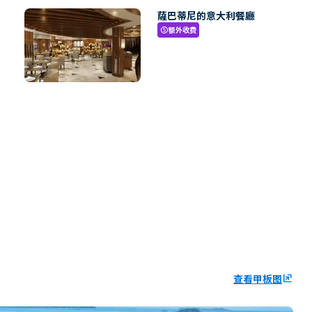
薩巴蒂尼的意大利餐廳
额外收费
paid
查看甲板图
ungroup