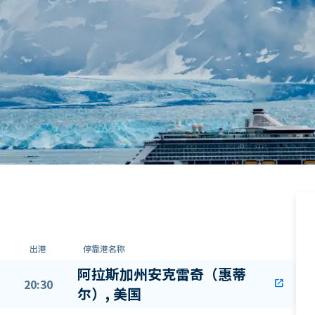
出港
停靠港名称
阿拉斯加州安克雷奇（惠蒂
20:30
open_in_new
尔）, 美国