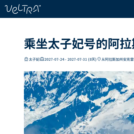
ading...
载
…
乘坐太子妃号的阿拉
directions_boat
card_travel
location_on
太子妃
2027-07-24
-
2027-07-31
(
8天
)
从阿拉斯加州安克雷