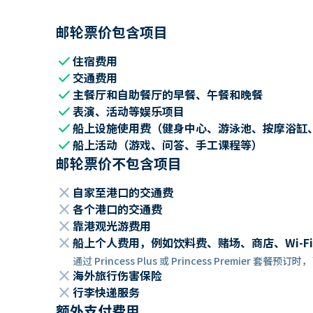
邮轮票价包含项目
check
住宿费用
check
交通费用
check
主餐厅和自助餐厅的早餐、午餐和晚餐
check
表演、活动等娱乐项目
check
船上设施使用费（健身中心、游泳池、按摩浴缸
check
船上活动（游戏、问答、手工课程等）
邮轮票价不包含项目
close
自家至港口的交通费
close
各个港口的交通费
close
靠港观光游费用
close
船上个人费用，例如饮料费、赌场、商店、Wi-Fi
通过 Princess Plus 或 Princess Premier 套
close
海外旅行伤害保险
close
行李快递服务
额外支付费用