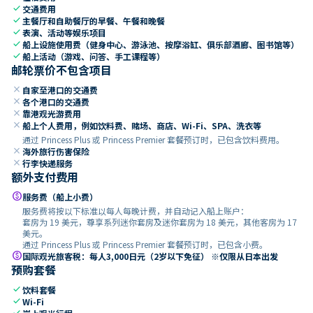
check
交通费用
check
主餐厅和自助餐厅的早餐、午餐和晚餐
check
表演、活动等娱乐项目
check
船上设施使用费（健身中心、游泳池、按摩浴缸、俱乐部酒廊、图书馆等）
check
船上活动（游戏、问答、手工课程等）
邮轮票价不包含项目
close
自家至港口的交通费
close
各个港口的交通费
close
靠港观光游费用
close
船上个人费用，例如饮料费、赌场、商店、Wi-Fi、SPA、洗衣等
通过 Princess Plus 或 Princess Premier 套餐预订时，已包含饮料费用。
close
海外旅行伤害保险
close
行李快递服务
额外支付费用
paid
服务费（船上小费）
服务费将按以下标准以每人每晚计费，并自动记入船上账户：
套房为 19 美元，尊享系列迷你套房及迷你套房为 18 美元，其他客房为 17
美元。
通过 Princess Plus 或 Princess Premier 套餐预订时，已包含小费。
paid
国际观光旅客税：每人3,000日元（2岁以下免征） ※仅限从日本出发
预购套餐
check
饮料套餐
check
Wi-Fi
check