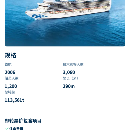
规格
首航
最大乘客人数
2006
3,080
船员人数
总长（米）
1,200
290
m
总吨位
113,561
t
邮轮票价包含项目
check
住宿费用