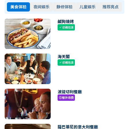
美食体验
夜间娱乐
静修体验
儿童娱乐
推荐亮点
鹹狗燒烤
价格包含
check
海天閣
价格包含
check
波提切利餐廳
额外收费
paid
薩巴蒂尼的意大利餐廳