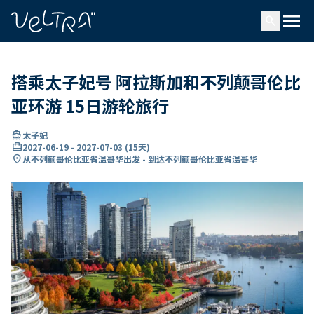
ading...
载
menu
…
search
搭乘太子妃号 阿拉斯加和不列颠哥伦比
亚环游 15日游轮旅行
directions_boat
太子妃
card_travel
2027-06-19
-
2027-07-03
(
15天
)
location_on
从不列颠哥伦比亚省温哥华出发 - 到达不列颠哥伦比亚省温哥华