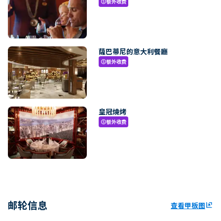
额外收费
paid
薩巴蒂尼的意大利餐廳
额外收费
paid
皇冠燒烤
额外收费
paid
邮轮信息
查看甲板图
ungroup