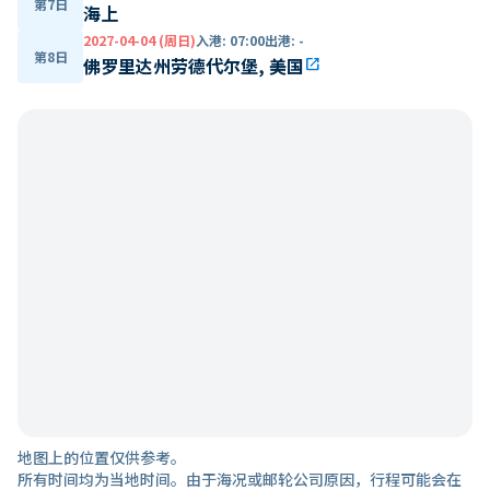
第7日
海上
2027-04-04 (周日)
入港
:
07:00
出港
:
-
第8日
佛罗里达州劳德代尔堡, 美国
open_in_new
地图上的位置仅供参考。
所有时间均为当地时间。由于海况或邮轮公司原因，行程可能会在