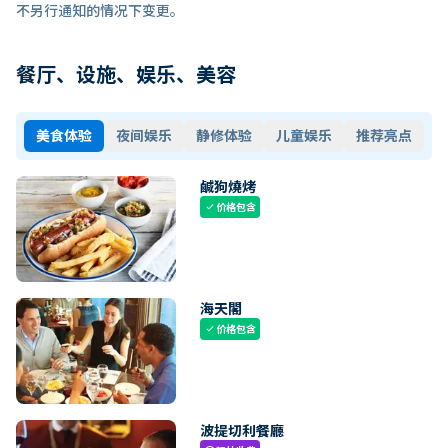
不另行通知的情况下变更。
餐厅、设施、娱乐、美容
美食体验
夜间娱乐
静修体验
儿童娱乐
推荐亮点
鹹狗燒烤
价格包含
check
海天閣
价格包含
check
波提切利餐廳