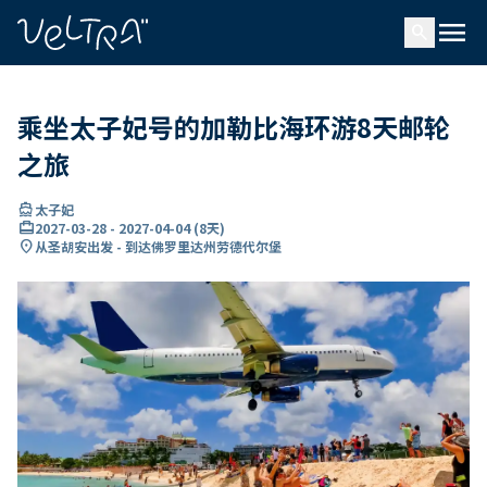
ading...
载
menu
…
search
乘坐太子妃号的加勒比海环游8天邮轮
之旅
directions_boat
太子妃
card_travel
2027-03-28
-
2027-04-04
(
8天
)
location_on
从圣胡安出发 - 到达佛罗里达州劳德代尔堡