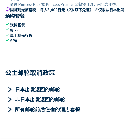
通过 Princess Plus 或 Princess Premier 套餐预订时，已包含小费。
paid
国际观光旅客税：每人3,000日元（2岁以下免征） ※仅限从日本出发
预购套餐
check
饮料套餐
check
Wi-Fi
check
岸上观光行程
check
SPA
公主邮轮取消政策
keyboard_arrow_right
日本出发返回的邮轮
keyboard_arrow_right
非日本出发返回的邮轮
keyboard_arrow_right
所有邮轮前后住宿的酒店套餐