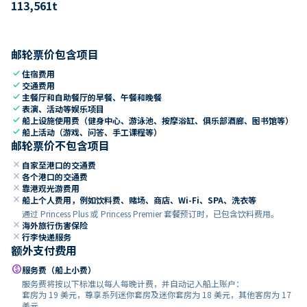
113,561
t
邮轮票价包含项目
check
住宿费用
check
交通费用
check
主餐厅和自助餐厅的早餐、午餐和晚餐
check
表演、活动等娱乐项目
check
船上设施使用费（健身中心、游泳池、按摩浴缸、俱乐部酒廊、图书馆等）
check
船上活动（游戏、问答、手工课程等）
邮轮票价不包含项目
close
自家至港口的交通费
close
各个港口的交通费
close
靠港观光游费用
close
船上个人费用，例如饮料费、赌场、商店、Wi-Fi、SPA、洗衣等
通过 Princess Plus 或 Princess Premier 套餐预订时，已包含饮料费用。
close
海外旅行伤害保险
close
行李快递服务
额外支付费用
paid
服务费（船上小费）
服务费将按以下标准以每人每晚计费，并自动记入船上账户：
套房为 19 美元，尊享系列迷你套房及迷你套房为 18 美元，其他客房为 17
美元。