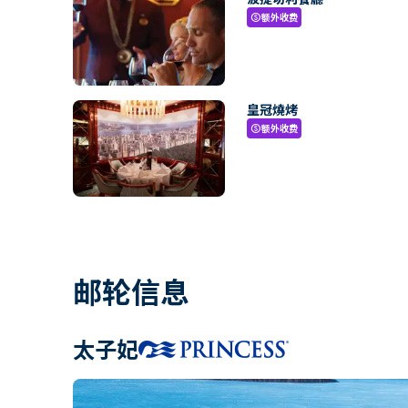
额外收费
paid
皇冠燒烤
额外收费
paid
邮轮信息
太子妃