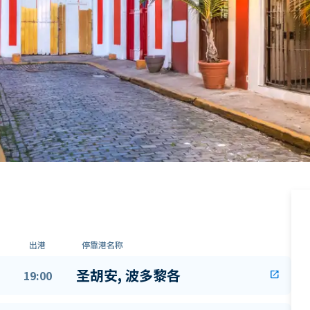
出港
停靠港名称
圣胡安, 波多黎各
19:00
open_in_new