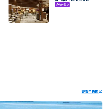
额外收费
paid
查看甲板图
ungroup