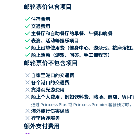
邮轮票价包含项目
check
住宿费用
check
交通费用
check
主餐厅和自助餐厅的早餐、午餐和晚餐
check
表演、活动等娱乐项目
check
船上设施使用费（健身中心、游泳池、按摩浴缸
check
船上活动（游戏、问答、手工课程等）
邮轮票价不包含项目
close
自家至港口的交通费
close
各个港口的交通费
close
靠港观光游费用
close
船上个人费用，例如饮料费、赌场、商店、Wi-Fi
通过 Princess Plus 或 Princess Premier 套
close
海外旅行伤害保险
close
行李快递服务
额外支付费用