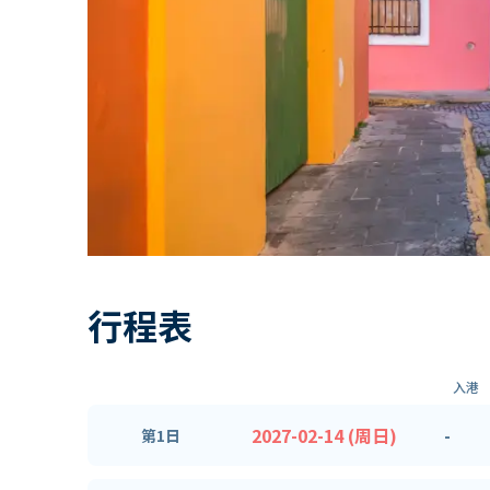
行程表
入港
2027-02-14 (周日)
-
第1日