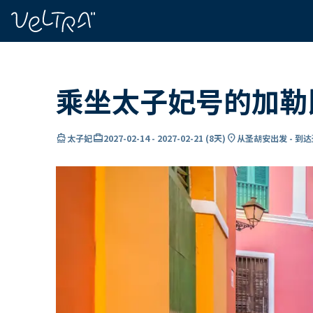
ading...
载
…
乘坐太子妃号的加勒
directions_boat
card_travel
location_on
太子妃
2027-02-14
-
2027-02-21
(
8天
)
从圣胡安出发 - 到