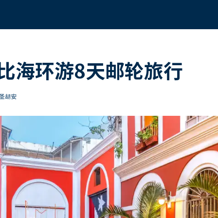
比海环游8天邮轮旅行
达圣胡安