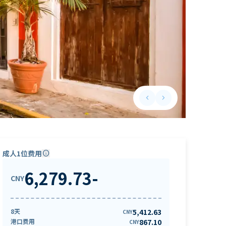
keyboard_arrow_left
keyboard_arrow_right
Previous slide
Next slide
成人1位费用
info
6,279.73
-
CNY
8天
5,412.63
CNY
港口费用
867.10
CNY