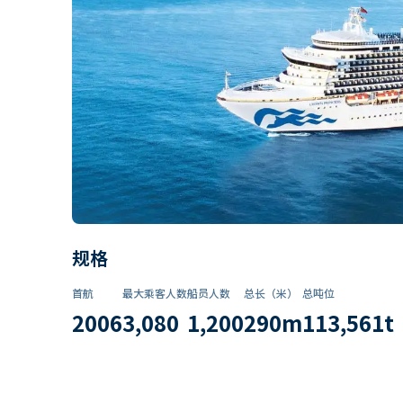
规格
首航
最大乘客人数
船员人数
总长（米）
总吨位
2006
3,080
1,200
290
m
113,561
t