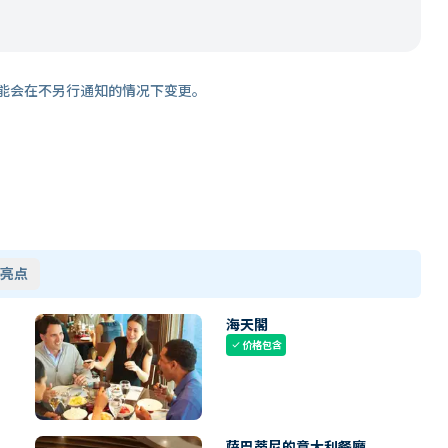
能会在不另行通知的情况下变更。
亮点
海天閣
价格包含
check
薩巴蒂尼的意大利餐廳