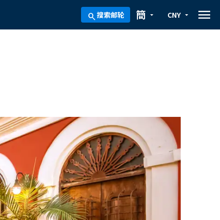
menu
簡
搜索邮轮
CNY
arrow_drop_down
arrow_drop_down
search