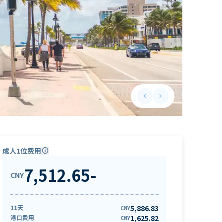
keyboard_arrow_left
keyboard_arrow_right
Previous slide
Next slide
成人1位费用
info
7,512.65
-
CNY
11天
5,886.83
CNY
港口费用
1,625.82
CNY