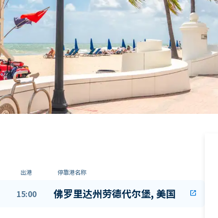
出港
停靠港名称
佛罗里达州劳德代尔堡, 美国
15:00
open_in_new