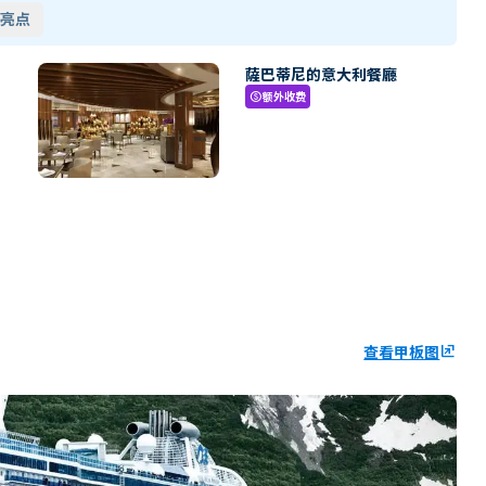
亮点
薩巴蒂尼的意大利餐廳
额外收费
paid
查看甲板图
ungroup