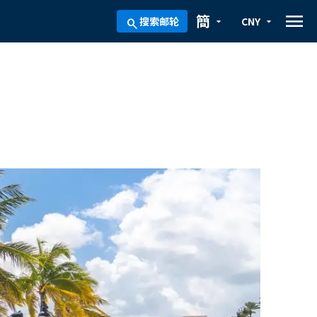
menu
簡
搜索邮轮
CNY
arrow_drop_down
arrow_drop_down
search