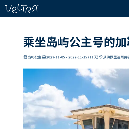
ading...
载
…
乘坐岛屿公主号的加
directions_boat
card_travel
location_on
岛屿公主
2027-11-05
-
2027-11-15
(
11天
)
从佛罗里达州劳德