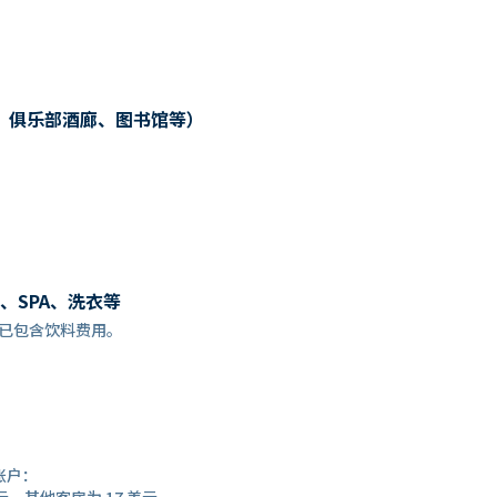
、俱乐部酒廊、图书馆等）
、SPA、洗衣等
餐预订时，已包含饮料费用。
账户：
元，其他客房为 17 美元。