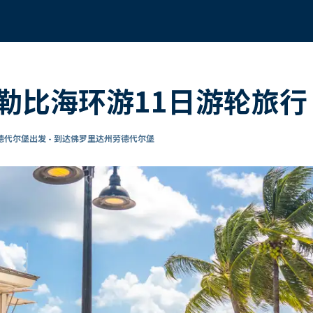
勒比海环游11日游轮旅行
代尔堡出发 - 到达佛罗里达州劳德代尔堡