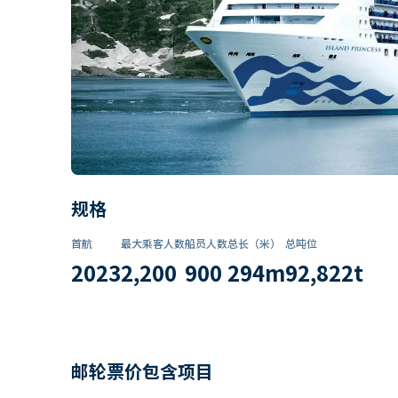
规格
首航
最大乘客人数
船员人数
总长（米）
总吨位
2023
2,200
900
294
m
92,822
t
邮轮票价包含项目