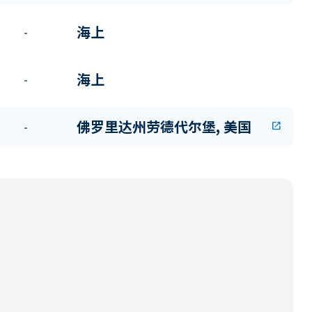
海上
-
海上
-
佛罗里达州劳德代尔堡, 美国
-
open_in_new