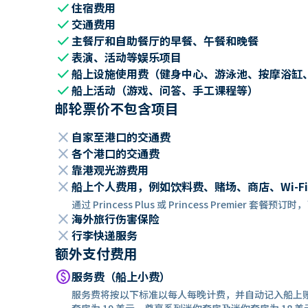
check
住宿费用
check
交通费用
check
主餐厅和自助餐厅的早餐、午餐和晚餐
check
表演、活动等娱乐项目
check
船上设施使用费（健身中心、游泳池、按摩浴缸
check
船上活动（游戏、问答、手工课程等）
邮轮票价不包含项目
close
自家至港口的交通费
close
各个港口的交通费
close
靠港观光游费用
close
船上个人费用，例如饮料费、赌场、商店、Wi-Fi
通过 Princess Plus 或 Princess Premier 套
close
海外旅行伤害保险
close
行李快递服务
额外支付费用
paid
服务费（船上小费）
服务费将按以下标准以每人每晚计费，并自动记入船上
套房为 19 美元，尊享系列迷你套房及迷你套房为 18 美