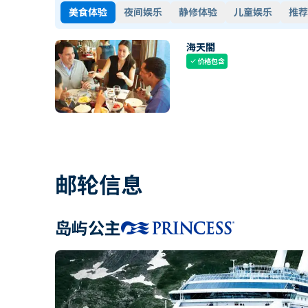
美食体验
夜间娱乐
静修体验
儿童娱乐
推荐
海天閣
价格包含
check
邮轮信息
岛屿公主