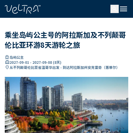
ading...
载
menu
…
search
乘坐岛屿公主号的阿拉斯加及不列颠哥
伦比亚环游8天游轮之旅
directions_boat
岛屿公主
card_travel
2027-09-01
-
2027-09-08
(
8天
)
location_on
从不列颠哥伦比亚省温哥华出发 - 到达阿拉斯加州安克雷奇（惠蒂尔）