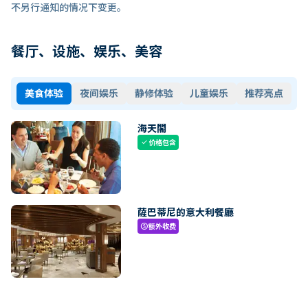
不另行通知的情况下变更。
餐厅、设施、娱乐、美容
美食体验
夜间娱乐
静修体验
儿童娱乐
推荐亮点
海天閣
价格包含
check
薩巴蒂尼的意大利餐廳
额外收费
paid