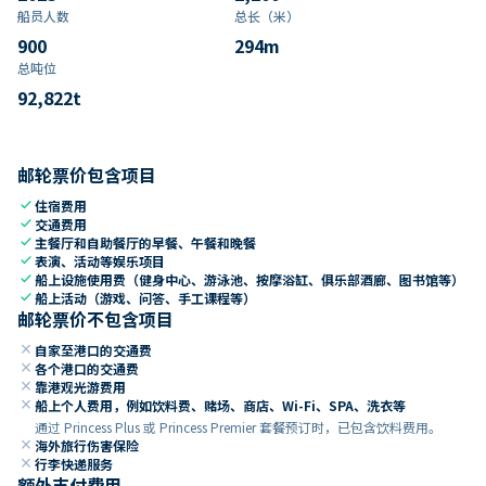
船员人数
总长（米）
900
294
m
总吨位
92,822
t
邮轮票价包含项目
check
住宿费用
check
交通费用
check
主餐厅和自助餐厅的早餐、午餐和晚餐
check
表演、活动等娱乐项目
check
船上设施使用费（健身中心、游泳池、按摩浴缸、俱乐部酒廊、图书馆等）
check
船上活动（游戏、问答、手工课程等）
邮轮票价不包含项目
close
自家至港口的交通费
close
各个港口的交通费
close
靠港观光游费用
close
船上个人费用，例如饮料费、赌场、商店、Wi-Fi、SPA、洗衣等
通过 Princess Plus 或 Princess Premier 套餐预订时，已包含饮料费用。
close
海外旅行伤害保险
close
行李快递服务
额外支付费用