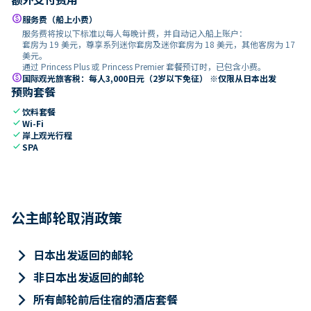
paid
服务费（船上小费）
服务费将按以下标准以每人每晚计费，并自动记入船上账户：
套房为 19 美元，尊享系列迷你套房及迷你套房为 18 美元，其他客房为 17
美元。
通过 Princess Plus 或 Princess Premier 套餐预订时，已包含小费。
paid
国际观光旅客税：每人3,000日元（2岁以下免征） ※仅限从日本出发
预购套餐
check
饮料套餐
check
Wi-Fi
check
岸上观光行程
check
SPA
公主邮轮取消政策
keyboard_arrow_right
日本出发返回的邮轮
keyboard_arrow_right
非日本出发返回的邮轮
keyboard_arrow_right
所有邮轮前后住宿的酒店套餐