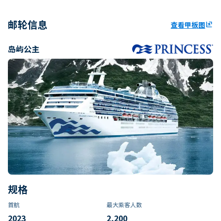
邮轮信息
查看甲板图
ungroup
岛屿公主
规格
首航
最大乘客人数
2023
2,200