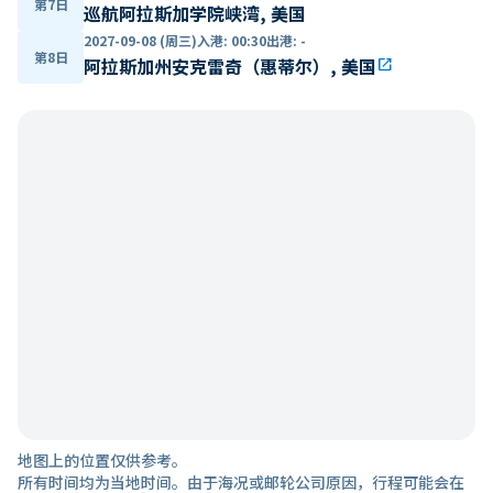
第7日
巡航阿拉斯加学院峡湾, 美国
2027-09-08 (周三)
入港
:
00:30
出港
:
-
第8日
阿拉斯加州安克雷奇（惠蒂尔）, 美国
open_in_new
地图上的位置仅供参考。
所有时间均为当地时间。由于海况或邮轮公司原因，行程可能会在