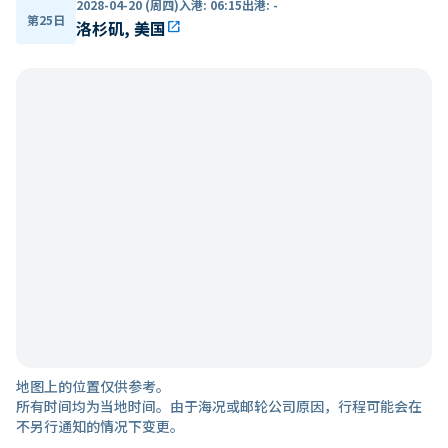
2028-04-20 (周四)
入港
:
06:15
出港
:
-
第25日
洛杉矶, 美国
open_in_new
地图上的位置仅供参考。
所有时间均为当地时间。由于海况或邮轮公司原因，行程可能会在
不另行通知的情况下变更。