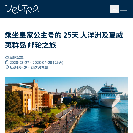
ading...
载
menu
…
search
乘坐皇家公主号的 25天 大洋洲及夏威
夷群岛 邮轮之旅
directions_boat
皇家公主
card_travel
2028-03-27
-
2028-04-20
(
25天
)
location_on
从悉尼出发 - 到达洛杉矶