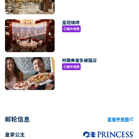
皇冠燒烤
额外收费
paid
阿爾弗雷多披薩店
额外收费
paid
邮轮信息
查看甲板图
ungroup
皇家公主