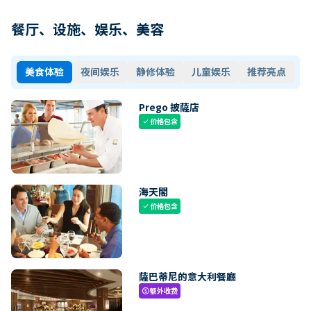
餐厅、设施、娱乐、美容
美食体验
夜间娱乐
静修体验
儿童娱乐
推荐亮点
Prego 披薩店
价格包含
check
海天閣
价格包含
check
薩巴蒂尼的意大利餐廳
额外收费
paid