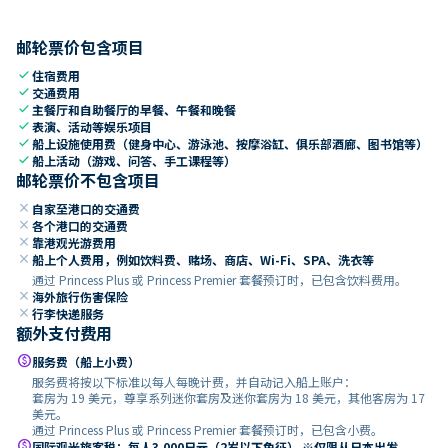
邮轮票价包含项目
check
住宿费用
check
交通费用
check
主餐厅和自助餐厅的早餐、午餐和晚餐
check
表演、活动等娱乐项目
check
船上设施使用费（健身中心、游泳池、按摩浴缸、俱乐部酒廊、图书馆等）
check
船上活动（游戏、问答、手工课程等）
邮轮票价不包含项目
close
自家至港口的交通费
close
各个港口的交通费
close
靠港观光游费用
close
船上个人费用，例如饮料费、赌场、商店、Wi-Fi、SPA、洗衣等
通过 Princess Plus 或 Princess Premier 套餐预订时，已包含饮料费用。
close
海外旅行伤害保险
close
行李快递服务
额外支付费用
paid
服务费（船上小费）
服务费将按以下标准以每人每晚计费，并自动记入船上账户：
套房为 19 美元，尊享系列迷你套房及迷你套房为 18 美元，其他客房为 17
美元。
通过 Princess Plus 或 Princess Premier 套餐预订时，已包含小费。
paid
国际观光旅客税：每人3,000日元（2岁以下免征） ※仅限从日本出发