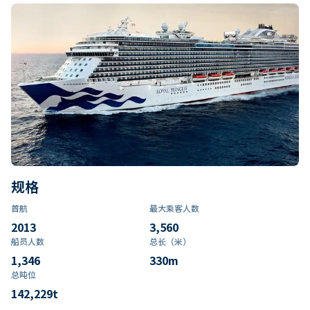
规格
首航
最大乘客人数
2013
3,560
船员人数
总长（米）
1,346
330
m
总吨位
142,229
t