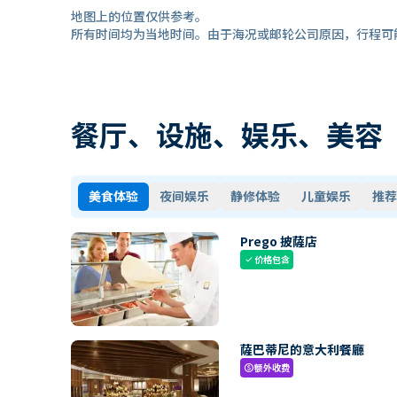
地图上的位置仅供参考。
所有时间均为当地时间。由于海况或邮轮公司原因，行程可
餐厅、设施、娱乐、美容
美食体验
夜间娱乐
静修体验
儿童娱乐
推荐
Prego 披薩店
价格包含
check
薩巴蒂尼的意大利餐廳
额外收费
paid