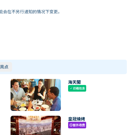
能会在不另行通知的情况下变更。
亮点
海天閣
价格包含
check
皇冠燒烤
额外收费
paid