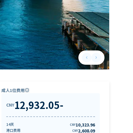
keyboard_arrow_left
keyboard_arrow_right
Previous slide
Next slide
成人1位费用
info
12,932.05
-
CNY
14天
10,323.96
CNY
港口费用
2,608.09
CNY