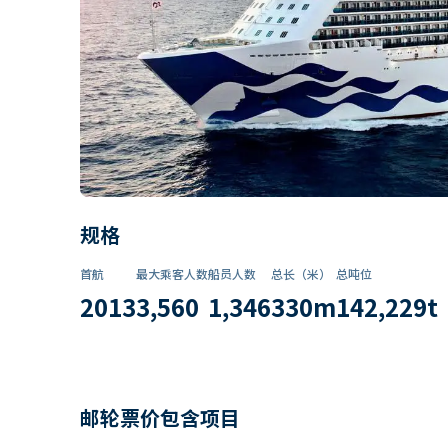
规格
首航
最大乘客人数
船员人数
总长（米）
总吨位
2013
3,560
1,346
330
m
142,229
t
邮轮票价包含项目