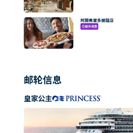
阿爾弗雷多披薩店
额外收费
paid
邮轮信息
皇家公主