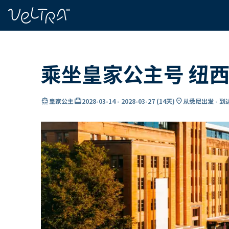
ading...
载
…
乘坐皇家公主号 纽西
directions_boat
card_travel
location_on
皇家公主
2028-03-14
-
2028-03-27
(
14天
)
从悉尼出发 - 到