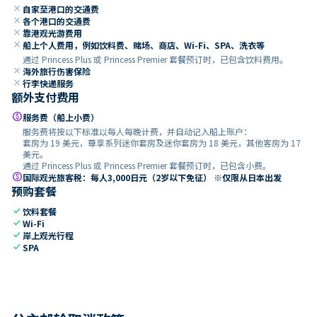
close
自家至港口的交通费
close
各个港口的交通费
close
靠港观光游费用
close
船上个人费用，例如饮料费、赌场、商店、Wi-Fi、SPA、洗衣等
通过 Princess Plus 或 Princess Premier 套餐预订时，已包含饮料费用。
close
海外旅行伤害保险
close
行李快递服务
额外支付费用
paid
服务费（船上小费）
服务费将按以下标准以每人每晚计费，并自动记入船上账户：
套房为 19 美元，尊享系列迷你套房及迷你套房为 18 美元，其他客房为 17
美元。
通过 Princess Plus 或 Princess Premier 套餐预订时，已包含小费。
paid
国际观光旅客税：每人3,000日元（2岁以下免征） ※仅限从日本出发
预购套餐
check
饮料套餐
check
Wi-Fi
check
岸上观光行程
check
SPA