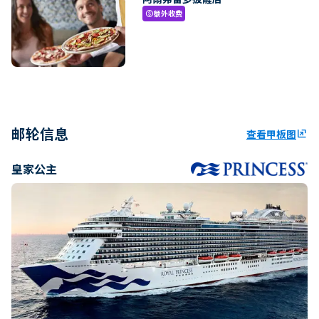
额外收费
paid
邮轮信息
查看甲板图
ungroup
皇家公主