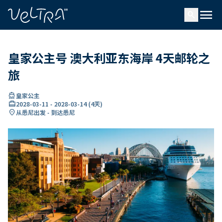
ading...
载
menu
…
search
皇家公主号 澳大利亚东海岸 4天邮轮之
旅
directions_boat
皇家公主
card_travel
2028-03-11
-
2028-03-14
(
4天
)
location_on
从悉尼出发 - 到达悉尼