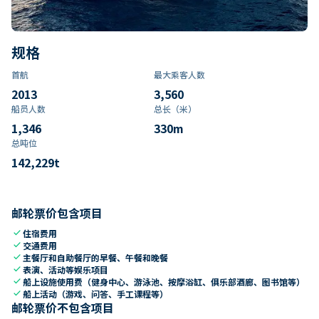
规格
首航
最大乘客人数
2013
3,560
船员人数
总长（米）
1,346
330
m
总吨位
142,229
t
邮轮票价包含项目
check
住宿费用
check
交通费用
check
主餐厅和自助餐厅的早餐、午餐和晚餐
check
表演、活动等娱乐项目
check
船上设施使用费（健身中心、游泳池、按摩浴缸、俱乐部酒廊、图书馆等）
check
船上活动（游戏、问答、手工课程等）
邮轮票价不包含项目