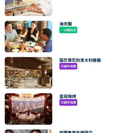
海天閣
价格包含
check
薩巴蒂尼的意大利餐廳
额外收费
paid
皇冠燒烤
额外收费
paid
阿爾弗雷多披薩店