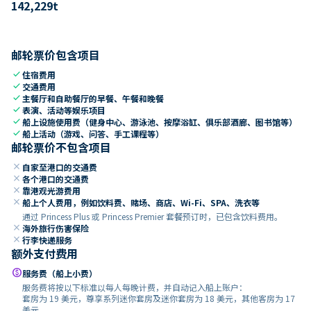
142,229
t
邮轮票价包含项目
check
住宿费用
check
交通费用
check
主餐厅和自助餐厅的早餐、午餐和晚餐
check
表演、活动等娱乐项目
check
船上设施使用费（健身中心、游泳池、按摩浴缸、俱乐部酒廊、图书馆等）
check
船上活动（游戏、问答、手工课程等）
邮轮票价不包含项目
close
自家至港口的交通费
close
各个港口的交通费
close
靠港观光游费用
close
船上个人费用，例如饮料费、赌场、商店、Wi-Fi、SPA、洗衣等
通过 Princess Plus 或 Princess Premier 套餐预订时，已包含饮料费用。
close
海外旅行伤害保险
close
行李快递服务
额外支付费用
paid
服务费（船上小费）
服务费将按以下标准以每人每晚计费，并自动记入船上账户：
套房为 19 美元，尊享系列迷你套房及迷你套房为 18 美元，其他客房为 17
美元。