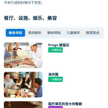
不另行通知的情况下变更。
餐厅、设施、娱乐、美容
美食体验
夜间娱乐
静修体验
儿童娱乐
推荐亮点
Prego 披薩店
价格包含
check
海天閣
价格包含
check
薩巴蒂尼的意大利餐廳