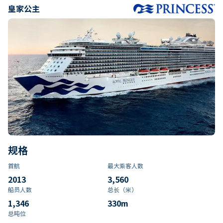
皇家公主
规格
首航
最大乘客人数
2013
3,560
船员人数
总长（米）
1,346
330
m
总吨位