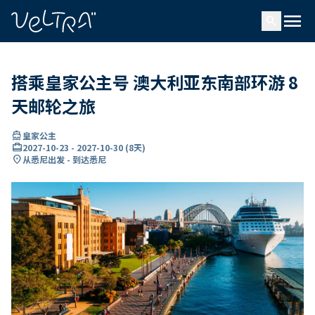
ading...
载
menu
…
search
搭乘皇家公主号 澳大利亚东南部环游 8
天邮轮之旅
directions_boat
皇家公主
card_travel
2027-10-23
-
2027-10-30
(
8天
)
location_on
从悉尼出发 - 到达悉尼