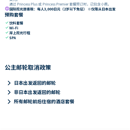
通过 Princess Plus 或 Princess Premier 套餐预订时，已包含小费。
paid
国际观光旅客税：每人3,000日元（2岁以下免征） ※仅限从日本出发
预购套餐
check
饮料套餐
check
Wi-Fi
check
岸上观光行程
check
SPA
公主邮轮取消政策
keyboard_arrow_right
日本出发返回的邮轮
keyboard_arrow_right
非日本出发返回的邮轮
keyboard_arrow_right
所有邮轮前后住宿的酒店套餐