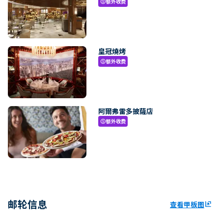
额外收费
paid
皇冠燒烤
额外收费
paid
阿爾弗雷多披薩店
额外收费
paid
邮轮信息
查看甲板图
ungroup