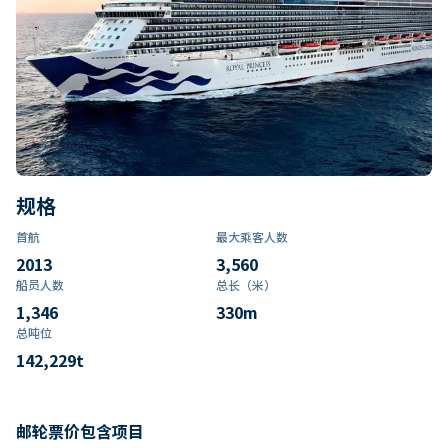
规格
首航
最大乘客人数
2013
3,560
船员人数
总长（米）
1,346
330
m
总吨位
142,229
t
邮轮票价包含项目