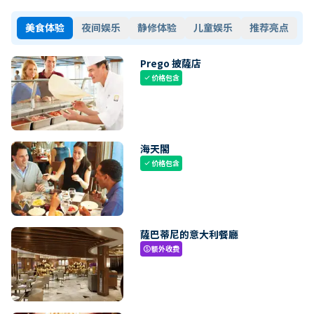
美食体验
夜间娱乐
静修体验
儿童娱乐
推荐亮点
Prego 披薩店
价格包含
check
海天閣
价格包含
check
薩巴蒂尼的意大利餐廳
额外收费
paid