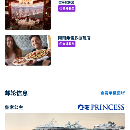
皇冠燒烤
额外收费
paid
阿爾弗雷多披薩店
额外收费
paid
邮轮信息
查看甲板图
ungroup
皇家公主