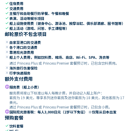
check
住宿费用
check
交通费用
check
主餐厅和自助餐厅的早餐、午餐和晚餐
check
表演、活动等娱乐项目
check
船上设施使用费（健身中心、游泳池、按摩浴缸、俱乐部酒廊、图书馆等）
check
船上活动（游戏、问答、手工课程等）
邮轮票价不包含项目
close
自家至港口的交通费
close
各个港口的交通费
close
靠港观光游费用
close
船上个人费用，例如饮料费、赌场、商店、Wi-Fi、SPA、洗衣等
通过 Princess Plus 或 Princess Premier 套餐预订时，已包含饮料费用。
close
海外旅行伤害保险
close
行李快递服务
额外支付费用
paid
服务费（船上小费）
服务费将按以下标准以每人每晚计费，并自动记入船上账户：
套房为 19 美元，尊享系列迷你套房及迷你套房为 18 美元，其他客房为 17
美元。
通过 Princess Plus 或 Princess Premier 套餐预订时，已包含小费。
paid
国际观光旅客税：每人3,000日元（2岁以下免征） ※仅限从日本出发
预购套餐
check
饮料套餐
check
Wi-Fi