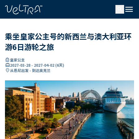
ading...
载
menu
…
search
乘坐皇家公主号的新西兰与澳大利亚环
游6日游轮之旅
directions_boat
皇家公主
card_travel
2027-03-28
-
2027-04-02
(
6天
)
location_on
从悉尼出发 - 到达奥克兰