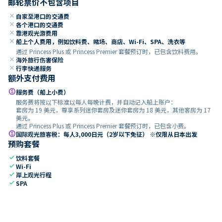
邮轮票价不包含项目
close
自家至港口的交通费
close
各个港口的交通费
close
靠港观光游费用
close
船上个人费用，例如饮料费、赌场、商店、Wi-Fi、SPA、洗衣等
通过 Princess Plus 或 Princess Premier 套餐预订时，已包含饮料费用。
close
海外旅行伤害保险
close
行李快递服务
额外支付费用
paid
服务费（船上小费）
服务费将按以下标准以每人每晚计费，并自动记入船上账户：
套房为 19 美元，尊享系列迷你套房及迷你套房为 18 美元，其他客房为 17
美元。
通过 Princess Plus 或 Princess Premier 套餐预订时，已包含小费。
paid
国际观光旅客税：每人3,000日元（2岁以下免征） ※仅限从日本出发
预购套餐
check
饮料套餐
check
Wi-Fi
check
岸上观光行程
check
SPA