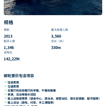
规格
首航
最大乘客人数
2013
3,560
船员人数
总长（米）
1,346
330
m
总吨位
142,229
t
邮轮票价包含项目
check
住宿费用
check
交通费用
check
主餐厅和自助餐厅的早餐、午餐和晚餐
check
表演、活动等娱乐项目
check
船上设施使用费（健身中心、游泳池、按摩浴缸、俱乐部酒廊、图书馆等）
check
船上活动（游戏、问答、手工课程等）