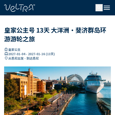
ading...
载
menu
…
search
皇家公主号 13天 大洋洲·斐济群岛环
游游轮之旅
directions_boat
皇家公主
card_travel
2027-01-04
-
2027-01-16
(
13天
)
location_on
从悉尼出发 - 到达悉尼