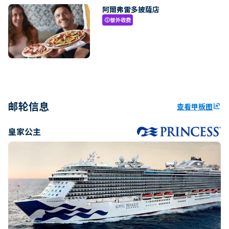
阿爾弗雷多披薩店
额外收费
paid
邮轮信息
查看甲板图
ungroup
皇家公主