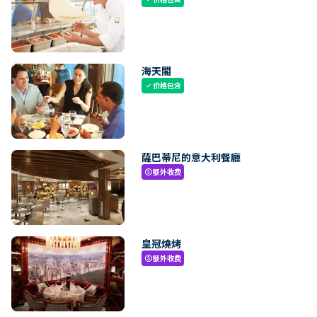
海天閣
价格包含
check
薩巴蒂尼的意大利餐廳
额外收费
paid
皇冠燒烤
额外收费
paid