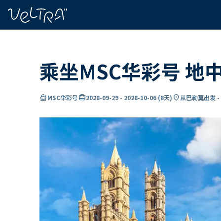
ading...
载
…
乘坐MSC华彩号 地
directions_boat
card_travel
location_on
MSC华彩号
2028-09-29
-
2028-10-06
(
8天
)
从巴勒莫出发 -