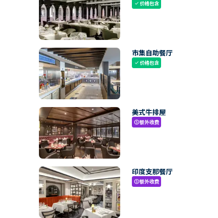
价格包含
check
市集自助餐厅
价格包含
check
美式牛排屋
额外收费
paid
印度支那餐厅
额外收费
paid