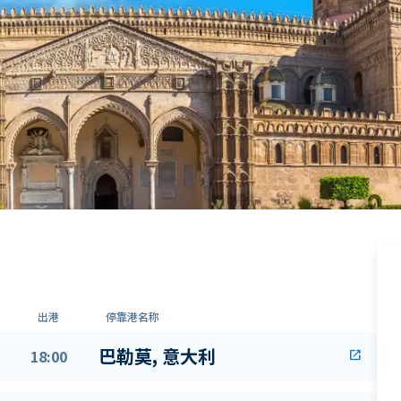
出港
停靠港名称
巴勒莫, 意大利
18:00
open_in_new