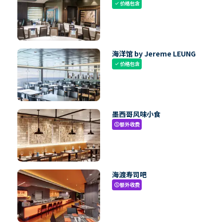
价格包含
check
海洋馆 by Jereme LEUNG
价格包含
check
墨西哥风味小食
额外收费
paid
海渡寿司吧
额外收费
paid