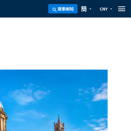
menu
簡
搜索邮轮
CNY
arrow_drop_down
arrow_drop_down
search