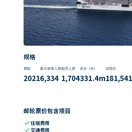
规格
首航
最大乘客人数
船员人数
总长（米）
总吨位
2021
6,334
1,704
331.4
m
181,54
邮轮票价包含项目
check
住宿费用
check
交通费用