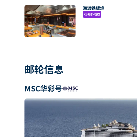
海渡铁板烧
额外收费
paid
邮轮信息
MSC华彩号