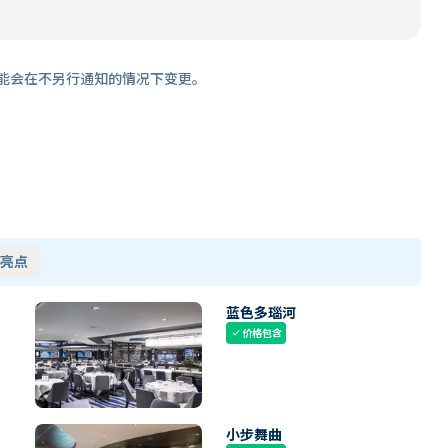
能会在不另行通知的情况下变更。
亮点
蓝色多瑙河
价格包含
check
小步舞曲