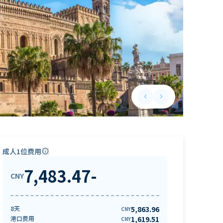
keyboard_arrow_left
keyboard_arrow_right
Previous slide
Next slide
成人1位费用
info
7,483.47
-
CNY
8天
5,863.96
CNY
港口费用
1,619.51
CNY