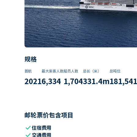
规格
首航
最大乘客人数
船员人数
总长（米）
总吨位
2021
6,334
1,704
331.4
m
181,54
邮轮票价包含项目
check
住宿费用
check
交通费用