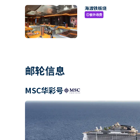
海渡铁板烧
额外收费
paid
邮轮信息
MSC华彩号