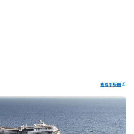
查看甲板图
ungroup