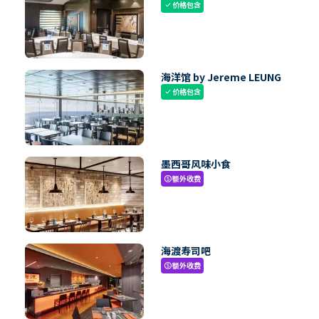
价格包含
check
海洋馆 by Jereme LEUNG
价格包含
check
墨西哥风味小食
额外收费
paid
海渡寿司吧
额外收费
paid