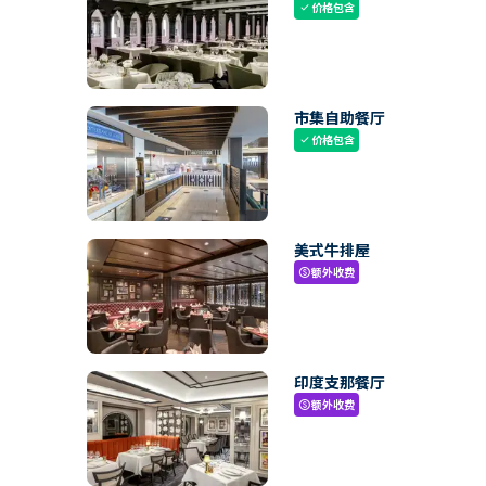
价格包含
check
市集自助餐厅
价格包含
check
美式牛排屋
额外收费
paid
印度支那餐厅
额外收费
paid