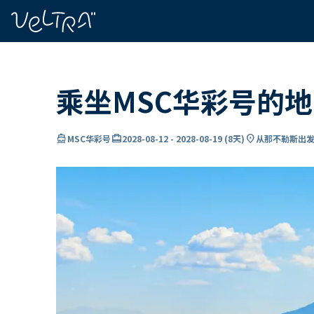
ading...
载
…
乘坐MSC华彩号的
directions_boat
card_travel
location_on
MSC华彩号
2028-08-12
-
2028-08-19
(
8天
)
从那不勒斯出发