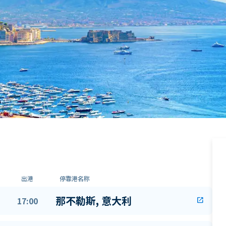
出港
停靠港名称
那不勒斯, 意大利
17:00
open_in_new