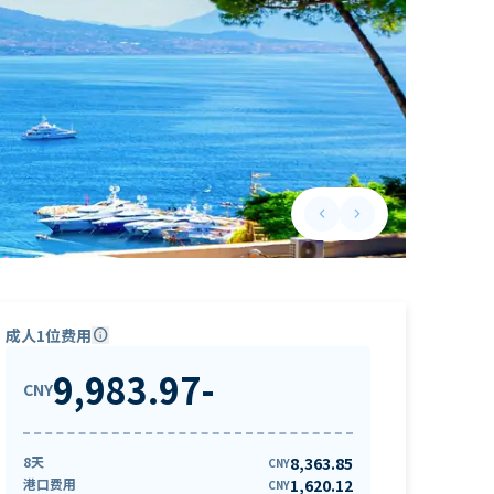
keyboard_arrow_left
keyboard_arrow_right
Previous slide
Next slide
成人1位费用
info
9,983.97
-
CNY
8天
8,363.85
CNY
港口费用
1,620.12
CNY