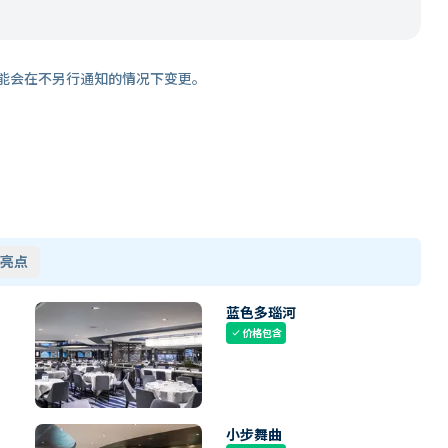
能会在不另行通知的情况下变更。
亮点
蓝色多瑙河
价格包含
check
小步舞曲