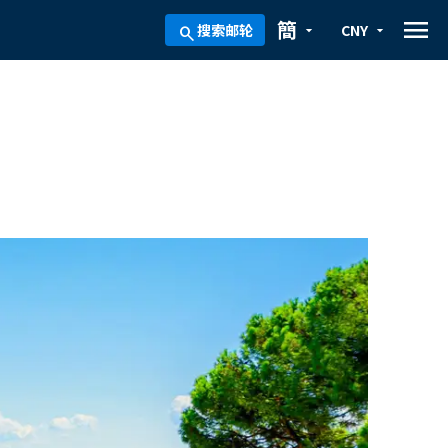
menu
簡
搜索邮轮
CNY
arrow_drop_down
arrow_drop_down
search