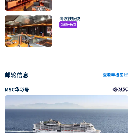
海渡铁板烧
额外收费
paid
邮轮信息
查看甲板图
ungroup
MSC华彩号