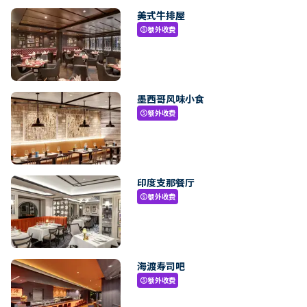
美式牛排屋
额外收费
paid
墨西哥风味小食
额外收费
paid
印度支那餐厅
额外收费
paid
海渡寿司吧
额外收费
paid