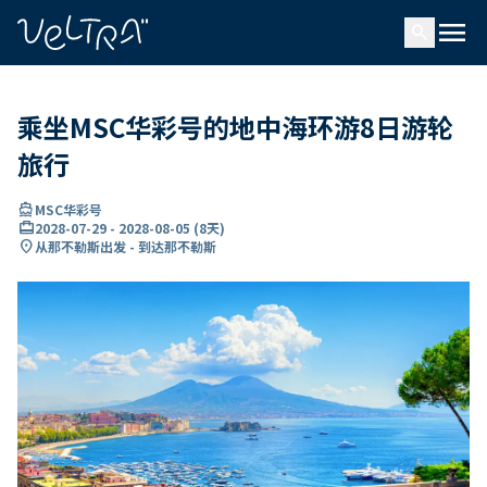
ading...
载
menu
…
search
乘坐MSC华彩号的地中海环游8日游轮
旅行
directions_boat
MSC华彩号
card_travel
2028-07-29
-
2028-08-05
(
8天
)
location_on
从那不勒斯出发 - 到达那不勒斯