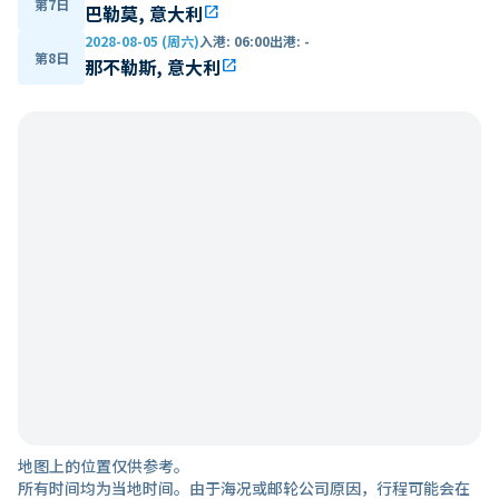
第7日
巴勒莫, 意大利
open_in_new
2028-08-05 (周六)
入港
:
06:00
出港
:
-
第8日
那不勒斯, 意大利
open_in_new
地图上的位置仅供参考。
所有时间均为当地时间。由于海况或邮轮公司原因，行程可能会在