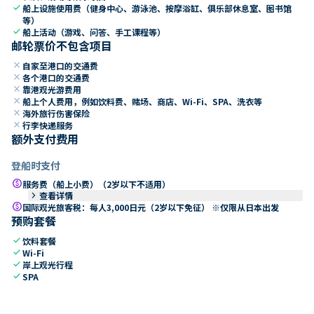
check
船上设施使用费（健身中心、游泳池、按摩浴缸、俱乐部休息室、图书馆
等）
check
船上活动（游戏、问答、手工课程等）
邮轮票价不包含项目
close
自家至港口的交通费
close
各个港口的交通费
close
靠港观光游费用
close
船上个人费用，例如饮料费、赌场、商店、Wi-Fi、SPA、洗衣等
close
海外旅行伤害保险
close
行李快递服务
额外支付费用
登船时支付
paid
服务费（船上小费）（2岁以下不适用）
keyboard_arrow_right
查看详情
paid
国际观光旅客税：每人3,000日元（2岁以下免征） ※仅限从日本出发
预购套餐
check
饮料套餐
check
Wi-Fi
check
岸上观光行程
check
SPA