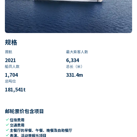
规格
首航
最大乘客人数
2021
6,334
船员人数
总长（米）
1,704
331.4
m
总吨位
181,541
t
邮轮票价包含项目
check
住宿费用
check
交通费用
check
主餐厅的早餐、午餐、晚餐及自助餐厅
check
表演、活动等娱乐项目