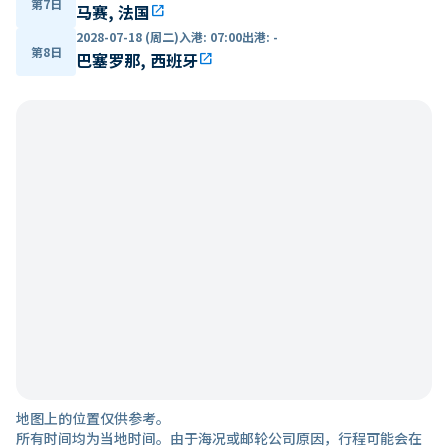
第7日
马赛, 法国
open_in_new
2028-07-18 (周二)
入港
:
07:00
出港
:
-
第8日
巴塞罗那, 西班牙
open_in_new
地图上的位置仅供参考。
所有时间均为当地时间。由于海况或邮轮公司原因，行程可能会在