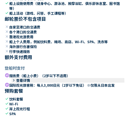
check
船上设施使用费（健身中心、游泳池、按摩浴缸、俱乐部休息室、图书馆
等）
check
船上活动（游戏、问答、手工课程等）
邮轮票价不包含项目
close
自家至港口的交通费
close
各个港口的交通费
close
靠港观光游费用
close
船上个人费用，例如饮料费、赌场、商店、Wi-Fi、SPA、洗衣等
close
海外旅行伤害保险
close
行李快递服务
额外支付费用
登船时支付
paid
服务费（船上小费）（2岁以下不适用）
keyboard_arrow_right
查看详情
paid
国际观光旅客税：每人3,000日元（2岁以下免征） ※仅限从日本出发
预购套餐
check
饮料套餐
check
Wi-Fi
check
岸上观光行程
check
SPA