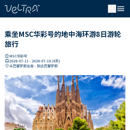
ading...
载
menu
…
search
乘坐MSC华彩号的地中海环游8日游轮
旅行
directions_boat
MSC华彩号
card_travel
2028-07-11
-
2028-07-18
(
8天
)
location_on
从巴塞罗那出发 - 到达巴塞罗那