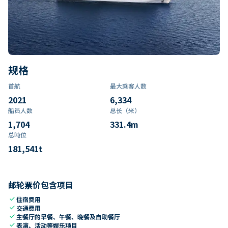
规格
首航
最大乘客人数
2021
6,334
船员人数
总长（米）
1,704
331.4
m
总吨位
181,541
t
邮轮票价包含项目
check
住宿费用
check
交通费用
check
主餐厅的早餐、午餐、晚餐及自助餐厅
check
表演、活动等娱乐项目