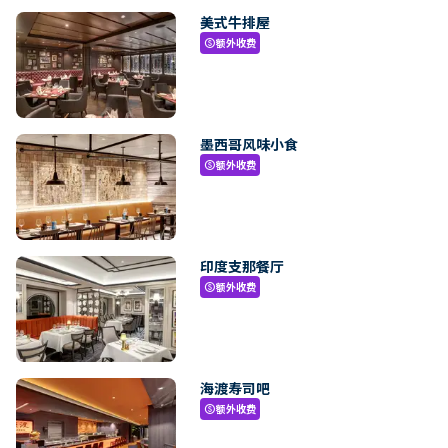
美式牛排屋
额外收费
paid
墨西哥风味小食
额外收费
paid
印度支那餐厅
额外收费
paid
海渡寿司吧
额外收费
paid