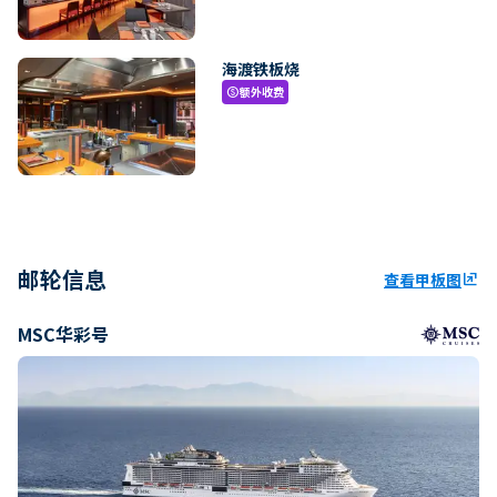
海渡铁板烧
额外收费
paid
邮轮信息
查看甲板图
ungroup
MSC华彩号