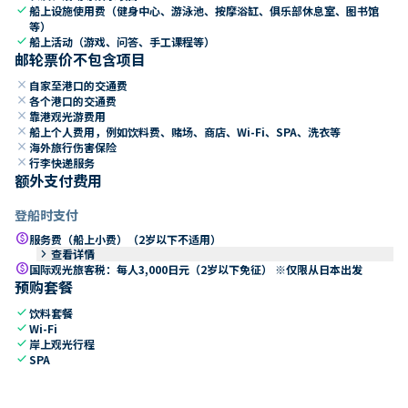
check
船上设施使用费（健身中心、游泳池、按摩浴缸、俱乐部休息室、图书馆
等）
check
船上活动（游戏、问答、手工课程等）
邮轮票价不包含项目
close
自家至港口的交通费
close
各个港口的交通费
close
靠港观光游费用
close
船上个人费用，例如饮料费、赌场、商店、Wi-Fi、SPA、洗衣等
close
海外旅行伤害保险
close
行李快递服务
额外支付费用
登船时支付
paid
服务费（船上小费）（2岁以下不适用）
keyboard_arrow_right
查看详情
paid
国际观光旅客税：每人3,000日元（2岁以下免征） ※仅限从日本出发
预购套餐
check
饮料套餐
check
Wi-Fi
check
岸上观光行程
check
SPA