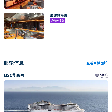
海渡铁板烧
额外收费
paid
邮轮信息
查看甲板图
ungroup
MSC华彩号