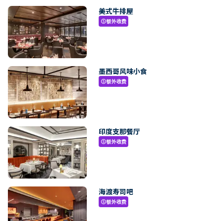
美式牛排屋
额外收费
paid
墨西哥风味小食
额外收费
paid
印度支那餐厅
额外收费
paid
海渡寿司吧
额外收费
paid