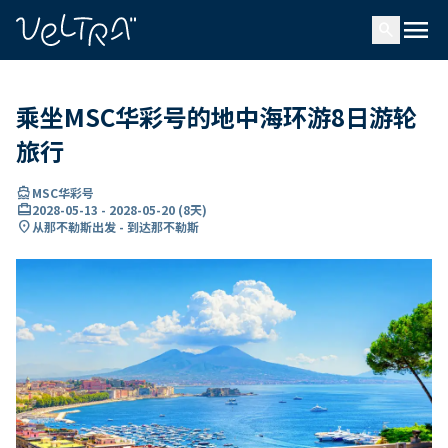
ading...
载
menu
…
search
乘坐MSC华彩号的地中海环游8日游轮
旅行
directions_boat
MSC华彩号
card_travel
2028-05-13
-
2028-05-20
(
8天
)
location_on
从那不勒斯出发 - 到达那不勒斯