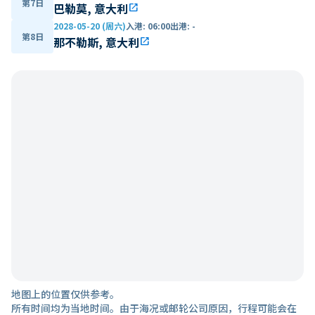
第7日
巴勒莫, 意大利
open_in_new
2028-05-20 (周六)
入港
:
06:00
出港
:
-
第8日
那不勒斯, 意大利
open_in_new
地图上的位置仅供参考。
所有时间均为当地时间。由于海况或邮轮公司原因，行程可能会在