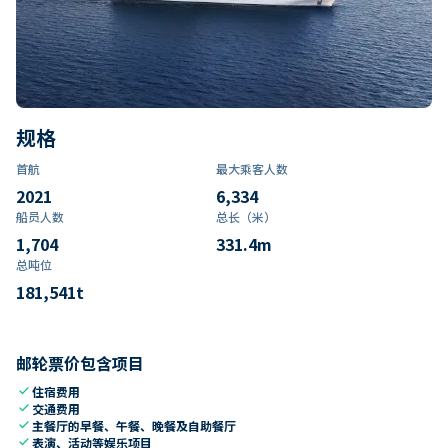
规格
首航
最大乘客人数
2021
6,334
船员人数
总长（米）
1,704
331.4
m
总吨位
181,541
t
邮轮票价包含项目
check
住宿费用
check
交通费用
check
主餐厅的早餐、午餐、晚餐及自助餐厅
check
表演、活动等娱乐项目