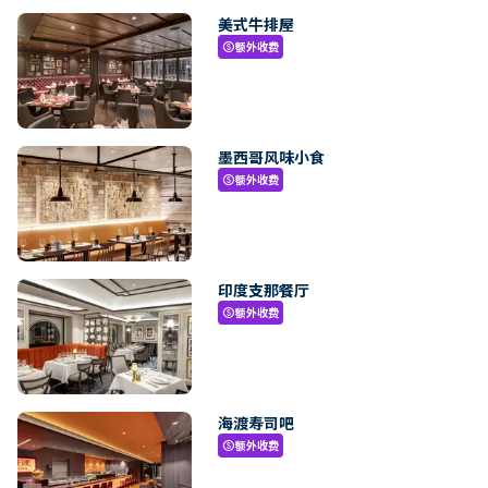
美式牛排屋
额外收费
paid
墨西哥风味小食
额外收费
paid
印度支那餐厅
额外收费
paid
海渡寿司吧
额外收费
paid