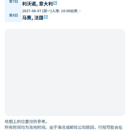
第7日
利沃诺, 意大利
open_in_new
2027-06-07 (周一)
入港
:
10:00
出港
:
-
第8日
马赛, 法国
open_in_new
地图上的位置仅供参考。
所有时间均为当地时间。由于海况或邮轮公司原因，行程可能会在