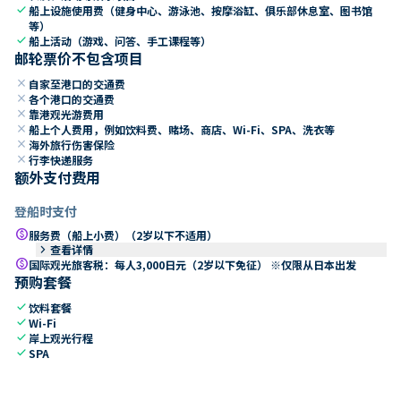
check
船上设施使用费（健身中心、游泳池、按摩浴缸、俱乐部休息室、图书馆
等）
check
船上活动（游戏、问答、手工课程等）
邮轮票价不包含项目
close
自家至港口的交通费
close
各个港口的交通费
close
靠港观光游费用
close
船上个人费用，例如饮料费、赌场、商店、Wi-Fi、SPA、洗衣等
close
海外旅行伤害保险
close
行李快递服务
额外支付费用
登船时支付
paid
服务费（船上小费）（2岁以下不适用）
keyboard_arrow_right
查看详情
paid
国际观光旅客税：每人3,000日元（2岁以下免征） ※仅限从日本出发
预购套餐
check
饮料套餐
check
Wi-Fi
check
岸上观光行程
check
SPA