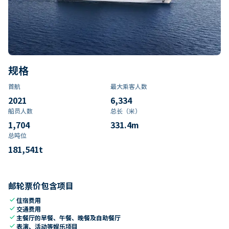
规格
首航
最大乘客人数
2021
6,334
船员人数
总长（米）
1,704
331.4
m
总吨位
181,541
t
邮轮票价包含项目
check
住宿费用
check
交通费用
check
主餐厅的早餐、午餐、晚餐及自助餐厅
check
表演、活动等娱乐项目