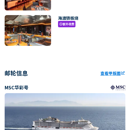
海渡铁板烧
额外收费
paid
邮轮信息
查看甲板图
ungroup
MSC华彩号