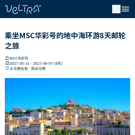
ading...
载
menu
…
search
乘坐MSC华彩号的地中海环游8天邮轮
之旅
directions_boat
MSC华彩号
card_travel
2027-05-31
-
2027-06-07
(
8天
)
location_on
从马赛出发 - 到达马赛