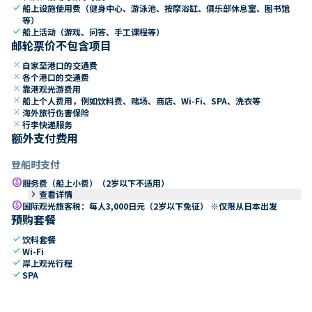
check
船上设施使用费（健身中心、游泳池、按摩浴缸、俱乐部休息室、图书馆
等）
check
船上活动（游戏、问答、手工课程等）
邮轮票价不包含项目
close
自家至港口的交通费
close
各个港口的交通费
close
靠港观光游费用
close
船上个人费用，例如饮料费、赌场、商店、Wi-Fi、SPA、洗衣等
close
海外旅行伤害保险
close
行李快递服务
额外支付费用
登船时支付
paid
服务费（船上小费）（2岁以下不适用）
keyboard_arrow_right
查看详情
paid
国际观光旅客税：每人3,000日元（2岁以下免征） ※仅限从日本出发
预购套餐
check
饮料套餐
check
Wi-Fi
check
岸上观光行程
check
SPA