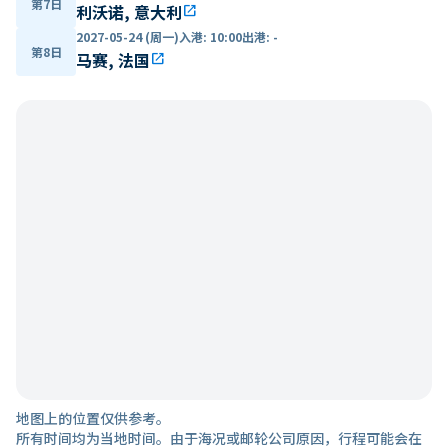
第7日
利沃诺, 意大利
open_in_new
2027-05-24 (周一)
入港
:
10:00
出港
:
-
第8日
马赛, 法国
open_in_new
地图上的位置仅供参考。
所有时间均为当地时间。由于海况或邮轮公司原因，行程可能会在