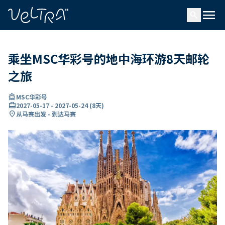
ading...
载
menu
…
search
乘坐MSC华彩号的地中海环游8天邮轮
之旅
directions_boat
MSC华彩号
card_travel
2027-05-17
-
2027-05-24
(
8天
)
location_on
从马赛出发 - 到达马赛