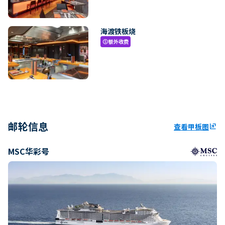
海渡铁板烧
额外收费
paid
邮轮信息
查看甲板图
ungroup
MSC华彩号