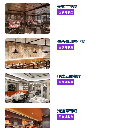
美式牛排屋
额外收费
paid
墨西哥风味小食
额外收费
paid
印度支那餐厅
额外收费
paid
海渡寿司吧
额外收费
paid