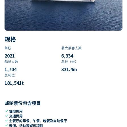
规格
首航
最大乘客人数
2021
6,334
船员人数
总长（米）
1,704
331.4
m
总吨位
181,541
t
邮轮票价包含项目
check
住宿费用
check
交通费用
check
主餐厅的早餐、午餐、晚餐及自助餐厅
check
表演、活动等娱乐项目