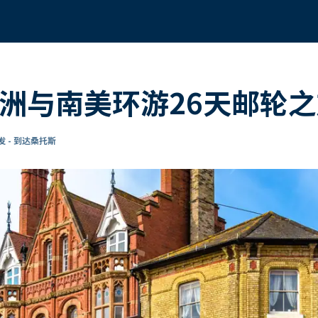
欧洲与南美环游26天邮轮
 - 到达桑托斯