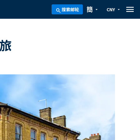
menu
簡
搜索邮轮
CNY
arrow_drop_down
arrow_drop_down
search
之旅