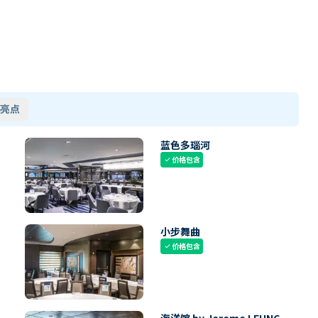
亮点
蓝色多瑙河
价格包含
check
小步舞曲
价格包含
check