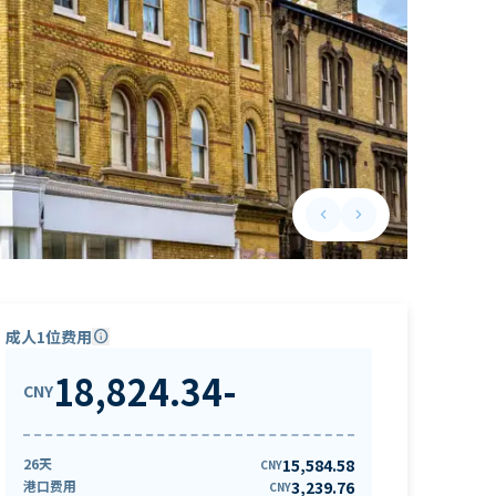
keyboard_arrow_left
keyboard_arrow_right
Previous slide
Next slide
成人1位费用
info
18,824.34
-
CNY
26天
15,584.58
CNY
港口费用
3,239.76
CNY