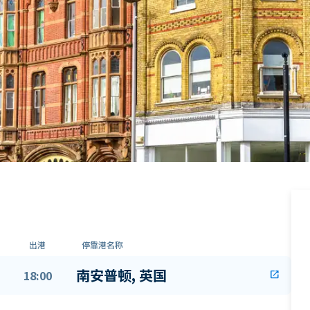
出港
停靠港名称
南安普顿, 英国
18:00
open_in_new