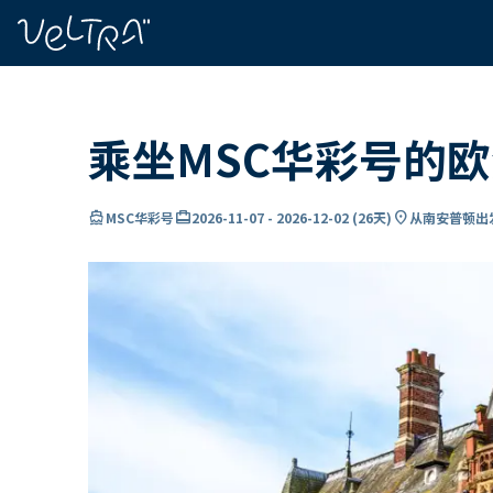
ading...
载
…
乘坐MSC华彩号的
directions_boat
card_travel
location_on
MSC华彩号
2026-11-07
-
2026-12-02
(
26天
)
从南安普顿出发