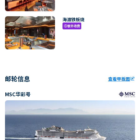
海渡铁板烧
额外收费
paid
邮轮信息
查看甲板图
ungroup
MSC华彩号