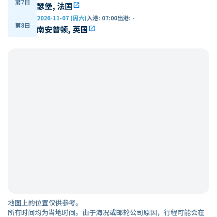
第7日
瑟堡, 法国
open_in_new
2026-11-07 (周六)
入港
:
07:00
出港
:
-
第8日
南安普顿, 英国
open_in_new
地图上的位置仅供参考。
所有时间均为当地时间。由于海况或邮轮公司原因，行程可能会在