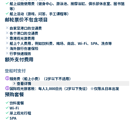
check
船上设施使用费（健身中心、游泳池、按摩浴缸、俱乐部休息室、图书馆
等）
check
船上活动（游戏、问答、手工课程等）
邮轮票价不包含项目
close
自家至港口的交通费
close
各个港口的交通费
close
靠港观光游费用
close
船上个人费用，例如饮料费、赌场、商店、Wi-Fi、SPA、洗衣等
close
海外旅行伤害保险
close
行李快递服务
额外支付费用
登船时支付
paid
服务费（船上小费）（2岁以下不适用）
keyboard_arrow_right
查看详情
paid
国际观光旅客税：每人3,000日元（2岁以下免征） ※仅限从日本出发
预购套餐
check
饮料套餐
check
Wi-Fi
check
岸上观光行程
check
SPA