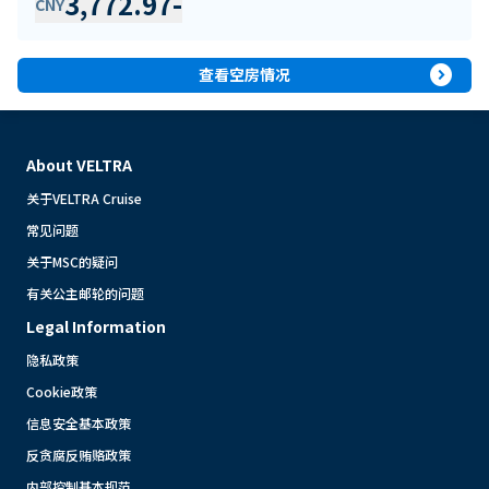
3,772.97
-
CNY
expand_circle_right
查看空房情况
About VELTRA
关于VELTRA Cruise
常见问题
关于MSC的疑问
有关公主邮轮的问题
Legal Information
隐私政策
Cookie政策
信息安全基本政策
反贪腐反贿赂政策
内部控制基本规范