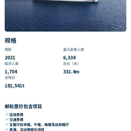
规格
首航
最大乘客人数
2021
6,334
船员人数
总长（米）
1,704
331.4
m
总吨位
181,541
t
邮轮票价包含项目
check
住宿费用
check
交通费用
check
主餐厅的早餐、午餐、晚餐及自助餐厅
check
表演、活动等娱乐项目