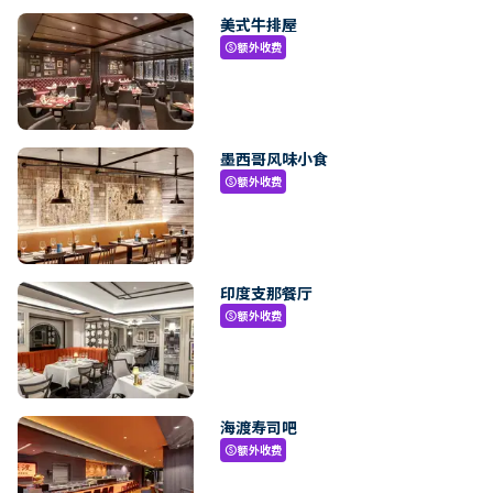
美式牛排屋
额外收费
paid
墨西哥风味小食
额外收费
paid
印度支那餐厅
额外收费
paid
海渡寿司吧
额外收费
paid