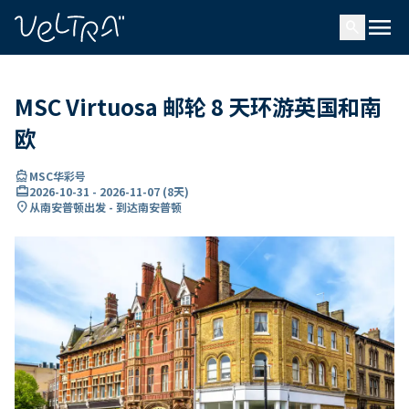
ading...
载
menu
…
search
MSC Virtuosa 邮轮 8 天环游英国和南
欧
directions_boat
MSC华彩号
card_travel
2026-10-31
-
2026-11-07
(
8天
)
location_on
从南安普顿出发 - 到达南安普顿