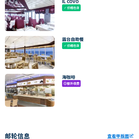
IL COVO
价格包含
check
露台自助餐
价格包含
check
海咖啡
额外收费
paid
邮轮信息
查看甲板图
ungroup