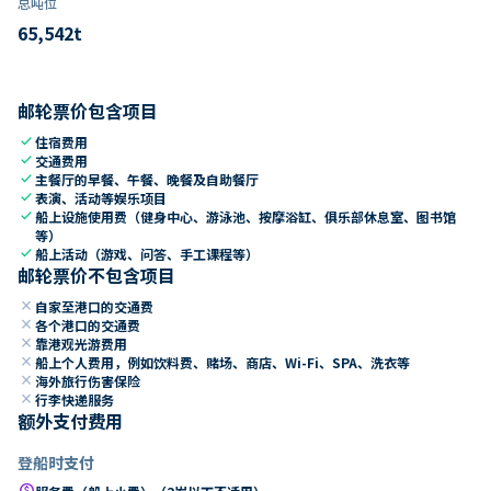
总吨位
65,542
t
邮轮票价包含项目
check
住宿费用
check
交通费用
check
主餐厅的早餐、午餐、晚餐及自助餐厅
check
表演、活动等娱乐项目
check
船上设施使用费（健身中心、游泳池、按摩浴缸、俱乐部休息室、图书馆
等）
check
船上活动（游戏、问答、手工课程等）
邮轮票价不包含项目
close
自家至港口的交通费
close
各个港口的交通费
close
靠港观光游费用
close
船上个人费用，例如饮料费、赌场、商店、Wi-Fi、SPA、洗衣等
close
海外旅行伤害保险
close
行李快递服务
额外支付费用
登船时支付
paid