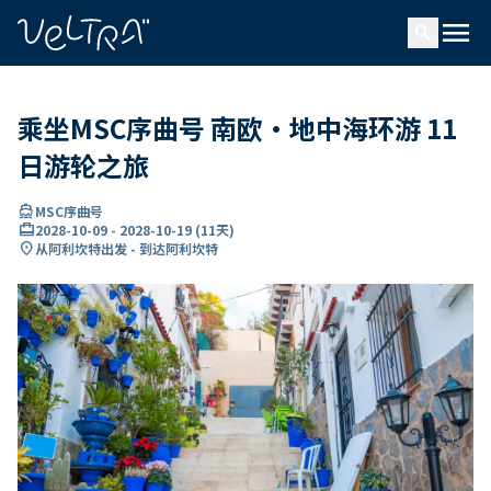
ading...
载
menu
…
search
乘坐MSC序曲号 南欧・地中海环游 11
日游轮之旅
directions_boat
MSC序曲号
card_travel
2028-10-09
-
2028-10-19
(
11天
)
location_on
从阿利坎特出发 - 到达阿利坎特